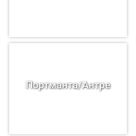
Портманта/Антре