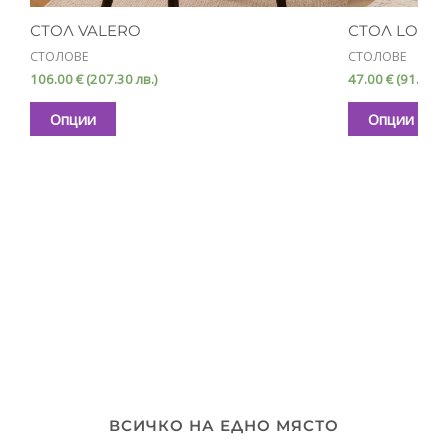
on
o
СТОЛ VALERO
СТОЛ LORE
the
th
СТОЛОВЕ
СТОЛОВЕ
product
p
106.00
€
(207.30 лв.)
47.00
€
(91.90 л
page
p
Опции
Опции
ВСИЧКО НА ЕДНО МЯСТО