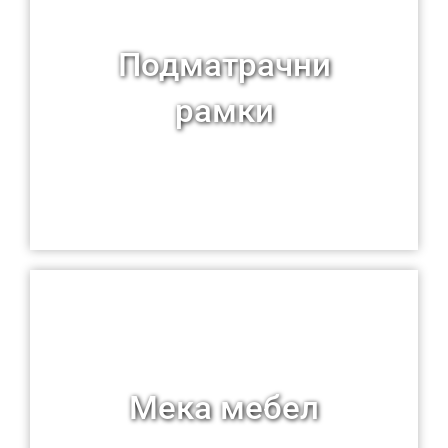
Подматрачни
рамки
Мека мебел