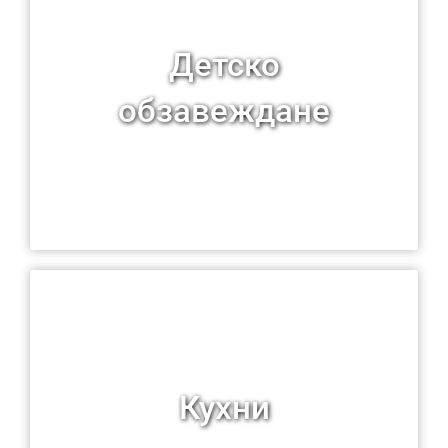
Детско
обзавеждане
Кухни