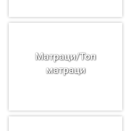
Матраци/Топ
матраци