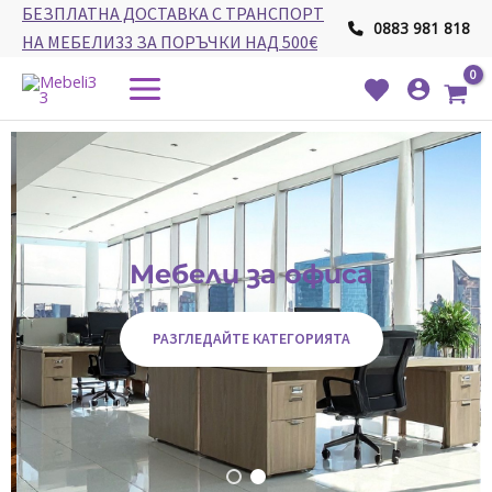
Skip
БЕЗПЛАТНА ДОСТАВКА С ТРАНСПОРТ
0883 981 818
to
НА МЕБЕЛИ33 ЗА ПОРЪЧКИ НАД 500€
content
Main
Menu
Мебели за офиса
РАЗГЛЕДАЙТЕ КАТЕГОРИЯТА