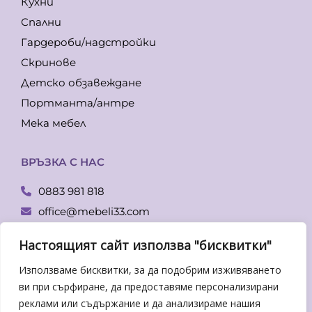
Кухни
Спални
Гардероби/надстройки
Скринове
Детско обзавеждане
Портманта/антре
Мека мебел
ВРЪЗКА С НАС
0883 981 818
office@mebeli33.com
Facebook
Настоящият сайт използва "бисквитки"
гр. Пловдив, бул. Копривщица 14
Използваме бисквитки, за да подобрим изживяването
Понеделник – Петък:
ви при сърфиране, да предоставяме персонализирани
От 09.00-19.00 ч.
реклами или съдържание и да анализираме нашия