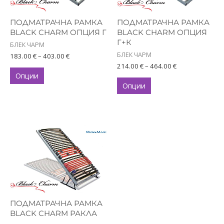
The
The
options
options
ПОДМАТРАЧНА РАМКА
ПОДМАТРАЧНА РАМКА
may
may
BLACK CHARM ОПЦИЯ Г
BLACK CHARM ОПЦИЯ
Г+К
be
be
БЛЕК ЧАРМ
БЛЕК ЧАРМ
chosen
chosen
183.00
€
–
403.00
€
214.00
€
–
464.00
€
on
on
Опции
the
the
Опции
product
product
page
page
Price
This
range:
product
321.00 €
has
through
367.00 €
multiple
variants.
The
options
ПОДМАТРАЧНА РАМКА
may
BLACK CHARM РАКЛА