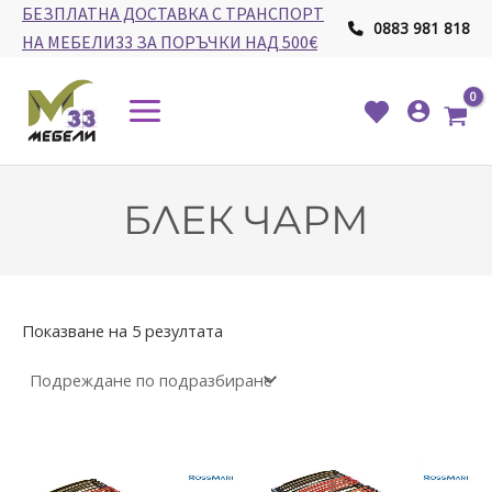
Skip
БЕЗПЛАТНА ДОСТАВКА С ТРАНСПОРТ
0883 981 818
to
НА МЕБЕЛИ33 ЗА ПОРЪЧКИ НАД 500€
content
Main
Menu
БЛЕК ЧАРМ
Показване на 5 резултата
Price
Price
This
This
range:
range: