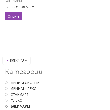
be
БЛЕК ЧАРМ
chosen
321.00
€
–
367.00
€
on
Опции
the
product
page
БЛЕК ЧАРМ
Категории
ДРИЙМ СИСТЕМ
ДРИЙМ ФЛЕКС
СТАНДАРТ
ФЛЕКС
БЛЕК ЧАРМ