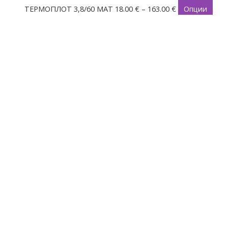
ТЕРМОПЛОТ 3,8/60 МАТ
18.00
€
–
163.00
€
Опции
Price
This
range:
prod
18.00 €
has
through
mult
163.00 €
varia
The
opti
may
be
cho
on
the
prod
pag