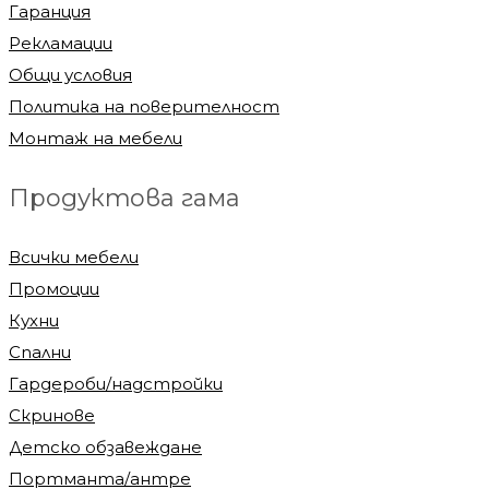
Гаранция
Рекламации
Общи условия
Политика на поверителност
Монтаж на мебели
Продуктова гама
Всички мебели
Промоции
Кухни
Спални
Гардероби/надстройки
Скринове
Детско обзавеждане
Портманта/антре