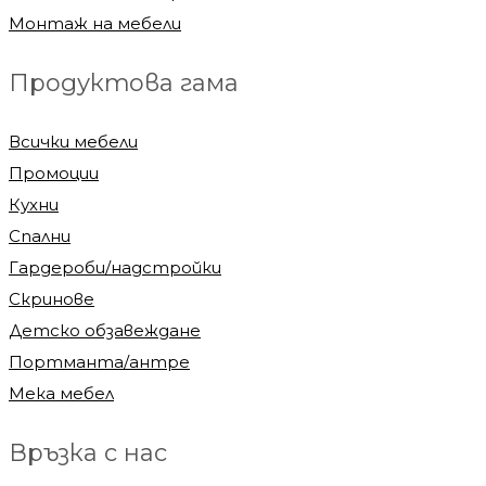
Монтаж на мебели
Продуктова гама
Всички мебели
Промоции
Кухни
Спални
Гардероби/надстройки
Скринове
Детско обзавеждане
Портманта/антре
Мека мебел
Връзка с нас