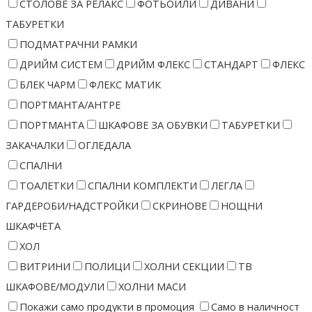
СТОЛОВЕ ЗА РЕЛАКС
ФОТЬОЙЛИ
ДИВАНИ
ТАБУРЕТКИ
ПОДМАТРАЧНИ РАМКИ
ДРИЙМ СИСТЕМ
ДРИЙМ ФЛЕКС
СТАНДАРТ
ФЛЕКС
БЛЕК ЧАРМ
ФЛЕКС МАТИК
ПОРТМАНТА/АНТРЕ
ПОРТМАНТА
ШКАФОВЕ ЗА ОБУВКИ
ТАБУРЕТКИ
ЗАКАЧАЛКИ
ОГЛЕДАЛА
СПАЛНИ
ТОАЛЕТКИ
СПАЛНИ КОМПЛЕКТИ
ЛЕГЛА
ГАРДЕРОБИ/НАДСТРОЙКИ
СКРИНОВЕ
НОЩНИ
ШКАФЧЕТА
ХОЛ
ВИТРИНИ
ПОЛИЦИ
ХОЛНИ СЕКЦИИ
ТВ
ШКАФОВЕ/МОДУЛИ
ХОЛНИ МАСИ
Покажи само продукти в промоция
Само в наличност