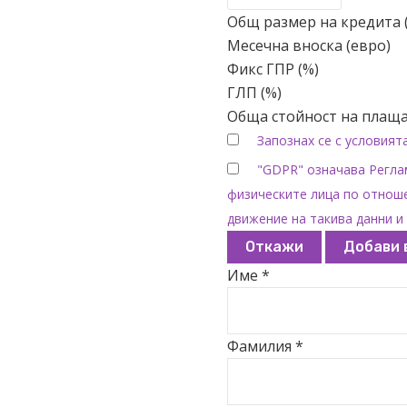
Общ размер на кредита 
Месечна вноска (евро)
Фикс ГПР (%)
ГЛП (%)
Обща стойност на плаща
Запознах се с условият
"GDPR" означава Реглам
физическите лица по отноше
движение на такива данни и 
Откажи
Добави 
Име *
Фамилия *