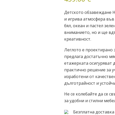
82/190
Детското обзавеждане Н
и игрива атмосфера във
бял, океан и пастел зел
вниманието, но и ще вд
креативност.
Леглото е проектирано з
предлага достатъчно мяс
етажерката осигуряват 
практично решение за у
изработени от качестве
дълготрайност и устойч
Не се колебайте да се св
за удобни и стилни мебе
Безплатна доставка