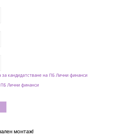
а за кандидатстване на ПБ Лични финанси
 ПБ Лични финанси
и
нален монтаж!