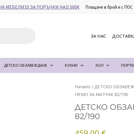
НА МЕБЕЛИ33 ЗА ПОРЪЧКИ НАД 500€
Плащане в брой и с ПОС
ЗА НАС
ДОСТАВК
ДЕТСКО ОБЗАВЕЖДАНЕ
КУХНИ
ХОЛ
ПОРТМ
количество
Начало
/
ДЕТСКО ОБЗАВЕ
за
НЕМО ЗА МАТРАК 82/190
ДЕТСКО
ДЕТСКО ОБЗА
ОБЗАВЕЖДАНЕ
82/190
НЕМО
ЗА
459.00
€
МАТРАК