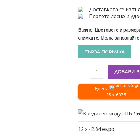
Доставката се изпъл
Платете лесно и удо
Важно: Цветовете и размери
снимките. Моля, запознайте
БЪРЗА ПОРЪЧКА
ДОБАВИ В
Купи с
15 x €37.51
12
x
42.84
евро