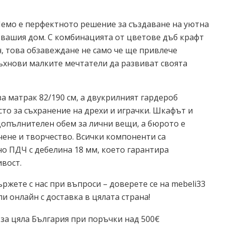
емо е перфектното решение за създаване на уютна
 вашия дом. С комбинацията от цветове дъб крафт
ен, това обзавеждане не само че ще привлече
ъхнови малките мечтатели да развиват своята
а матрак 82/190 см, а двукрилният гардероб
то за съхранение на дрехи и играчки. Шкафът и
допълнителен обем за лични вещи, а бюрото е
чене и творчество. Всички компоненти са
но ПДЧ с дебелина 18 мм, което гарантира
ивост.
ържете с нас при въпроси – доверете се на mebeli33
ли онлайн с доставка в цялата страна!
 за цяла България при поръчки над 500€