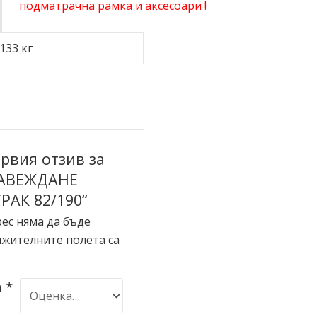
подматрачна рамка и аксесоари !
133 кг
рвия отзив за
ЗАВЕЖДАНЕ
РАК 82/190“
ес няма да бъде
жителните полета са
а
*