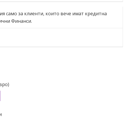
вро)
и