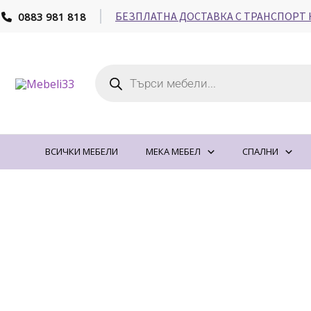
Skip
БЕЗПЛАТНА ДОСТАВКА С ТРАНСПОРТ 
0883 981 818
to
content
Products
search
ВСИЧКИ МЕБЕЛИ
МЕКА МЕБЕЛ
СПАЛНИ