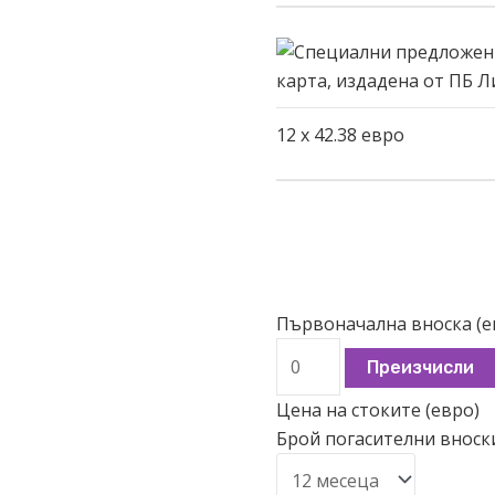
12
x
42.38
евро
Първоначална вноска (е
Преизчисли
Цена на стоките (евро)
Брой погасителни вноск