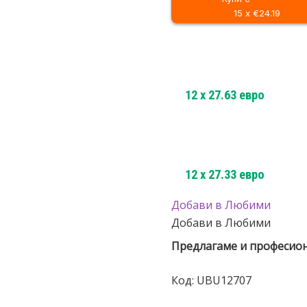
15 x €24.19
12
x
27.63
евро
12
x
27.33
евро
Добави в Любими
Добави в Любими
Предлагаме и професио
Код:
UBU12707