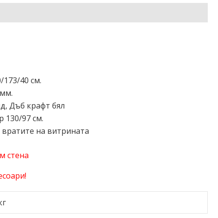
НА ИНФОРМАЦИЯ
ОТЗИВИ (0)
/173/40 см.
мм.
д, Дъб крафт бял
 130/97 см.
 вратите на витрината
м стена
есоари!
кг