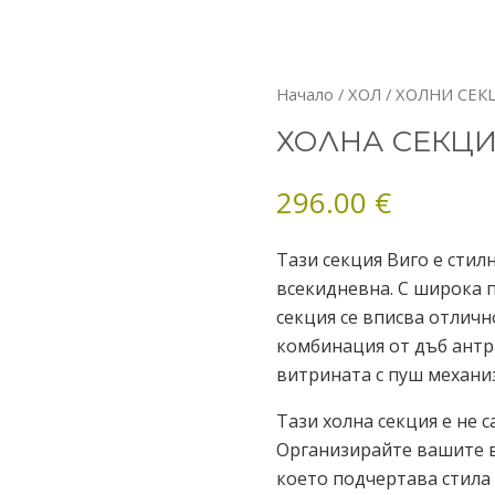
количество
Начало
/
ХОЛ
/
ХОЛНИ СЕК
за
ХОЛНА СЕКЦИ
ХОЛНА
СЕКЦИЯ
296.00
€
ВИГО
Тази секция Виго е сти
всекидневна. С широка п
секция се вписва отличн
комбинация от дъб антр
витрината с пуш механиз
Тази холна секция е не 
Организирайте вашите в
което подчертава стилa 