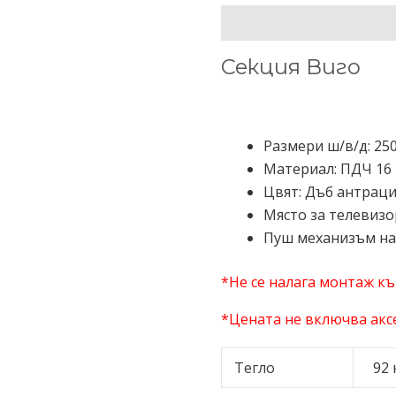
ОПИСАНИЕ
ДОПЪЛНИТЕЛ
Секция Виго
Размери ш/в/д: 250
Материал: ПДЧ 16 
Цвят: Дъб антраци
Място за телевизор
Пуш механизъм на
*Не се налага монтаж къ
*
Цената не включва
акс
Тегло
92 