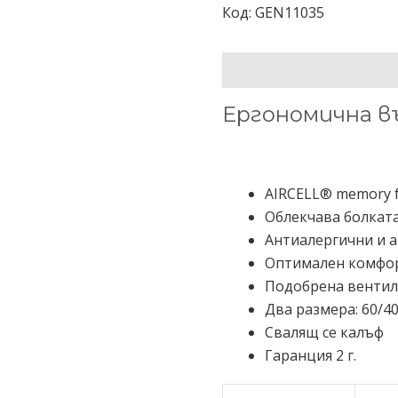
Код:
GEN11035
ОПИСАНИЕ
ДОПЪЛНИТЕЛ
Ергономична в
AIRCELL® memory 
Облекчава болкат
Антиалергични и 
Оптимален комфорт
Подобрена венти
Два размера: 60/40/
Свалящ се калъф
Гаранция 2 г.