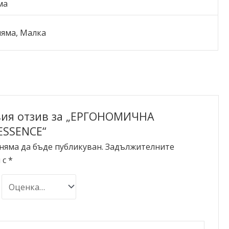
ма
ляма, Малка
ия отзив за „ЕРГОНОМИЧНА
SSENCE“
няма да бъде публикуван.
Задължителните
 с
*