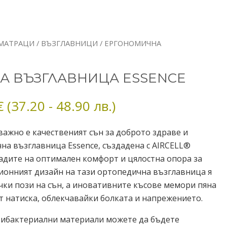
Price
 МАТРАЦИ
/
ВЪЗГЛАВНИЦИ
/ ЕРГОНОМИЧНА
range:
19.00 €
А ВЪЗГЛАВНИЦА ESSENCE
through
25.00 €
€
(37.20 - 48.90 лв.)
 важно е качественият сън за доброто здраве и
на възглавница Essence, създадена с AIRCELL®
ладите на оптимален комфорт и цялостна опора за
ционният дизайн на тази ортопедична възглавница я
чки пози на сън, а иновативните късове мемори пяна
 натиска, облекчавайки болката и напрежението.
тибактериални материали можете да бъдете