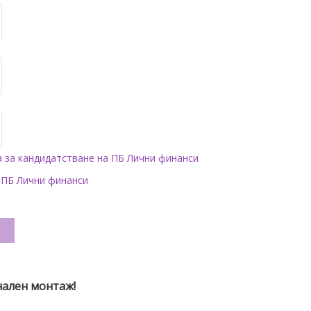
а за кандидатстване на ПБ Лични финанси
 ПБ Лични финанси
и
нален монтаж!