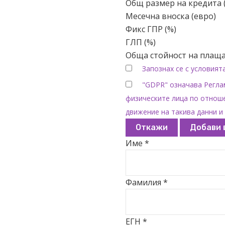
Общ размер на кредита 
Месечна вноска (евро)
Фикс ГПР (%)
ГЛП (%)
Обща стойност на плаща
Запознах се с условият
"GDPR" означава Реглам
физическите лица по отноше
движение на такива данни и 
Откажи
Добави 
Име *
Фамилия *
ЕГН *