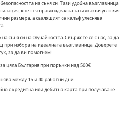
 безопасността на съня си. Тази удобна възглавница
илация, което я прави идеална за всякакви условия.
ични размера, а свалящият се калъф улеснява
а.
на съня си на случайността. Свържете се с нас, за да
щ при избора на идеалната възглавница. Доверете
тук, за да ви помогнем!
 за цяла България при поръчки над 500€
нява между 15 и 40 работни дни
бно с кредитна или дебитна карта при получаване