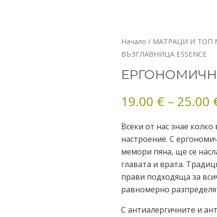
количество
Начало
/
МАТРАЦИ И ТОП
за
ВЪЗГЛАВНИЦА ESSENCE
ЕРГОНОМИЧНА
ЕРГОНОМИЧН
ВЪЗГЛАВНИЦА
ESSENCE
19.00
€
–
25.00
Всеки от нас знае колко
настроение. С ергономич
мемори пяна, ще се нас
главата и врата. Тради
прави подходяща за вси
равномерно разпределят
С антиалергичните и ан