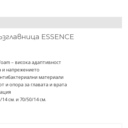
НА ИНФОРМАЦИЯ
ОТЗИВИ (0)
ъзглавница ESSENCE
foam – висока адаптивност
а и напрежението
антибактериални материали
 и опора за главата и врата
лация
14 см. и 70/50/14 см.