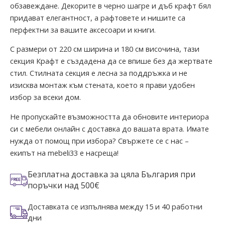
обзавеждане. Декорите в черно шагре и дъб крафт бял
придават елегантност, а рафтовете и нишите са
перфектни за вашите аксесоари и книги.
С размери от 220 см ширина и 180 см височина, тази
секция Крафт е създадена да се впише без да жертвате
стил. Стилната секция е лесна за поддръжка и не
изисква монтаж към стената, което я прави удобен
избор за всеки дом.
Не пропускайте възможността да обновите интериора
си с мебели онлайн с доставка до вашата врата. Имате
нужда от помощ при избора? Свържете се с нас –
екипът на mebeli33 е насреща!
Безплатна доставка за цяла България при
поръчки над 500€
Доставката се изпълнява между 15 и 40 работни
дни