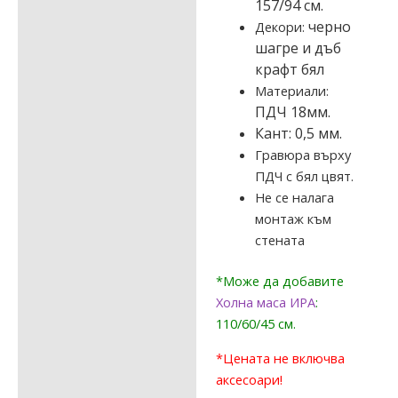
157/94 см.
черно
Декори:
шагре и дъб
крафт бял
Материали:
ПДЧ 18мм.
Кант: 0,5 мм.
Гравюра върху
ПДЧ с бял цвят.
Не се налага
монтаж към
стената
*Може да добавите
Холна маса ИРА
:
110/60/45 см.
*
Цената не включва
аксесоари!