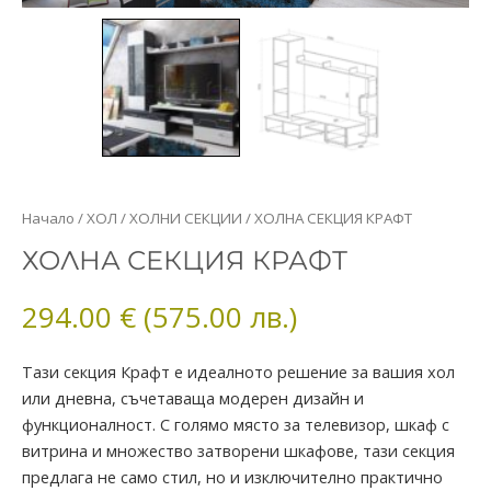
количество
Начало
/
ХОЛ
/
ХОЛНИ СЕКЦИИ
/ ХОЛНА СЕКЦИЯ КРАФТ
за
ХОЛНА СЕКЦИЯ КРАФТ
ХОЛНА
СЕКЦИЯ
294.00
€
(575.00 лв.)
КРАФТ
Тази секция Крафт е идеалното решение за вашия хол
или дневна, съчетаваща модерен дизайн и
функционалност. С голямо място за телевизор, шкаф с
витрина и множество затворени шкафове, тази секция
предлага не само стил, но и изключително практично