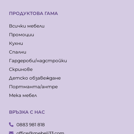
ПРОДУКТОВА ГАМА
Всички мебели
Промоции
Кухни
Спални
Гардероби/надстройки
Скринове
Детско обзавеждане
Портманта/антре
Мека мебел
ВРЪЗКА С НАС
0883 981 818
office@mebeli33.com