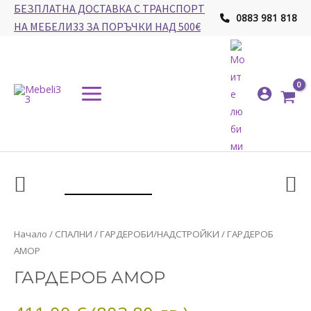
Skip
БЕЗПЛАТНА ДОСТАВКА С ТРАНСПОРТ
0883 981 818
to
НА МЕБЕЛИ33 ЗА ПОРЪЧКИ НАД 500€
content
Main
Menu
количество
Начало
/
СПАЛНИ
/
ГАРДЕРОБИ/НАДСТРОЙКИ
/ ГАРДЕРОБ
за
АМОР
ГАРДЕРОБ
ГАРДЕРОБ АМОР
АМОР