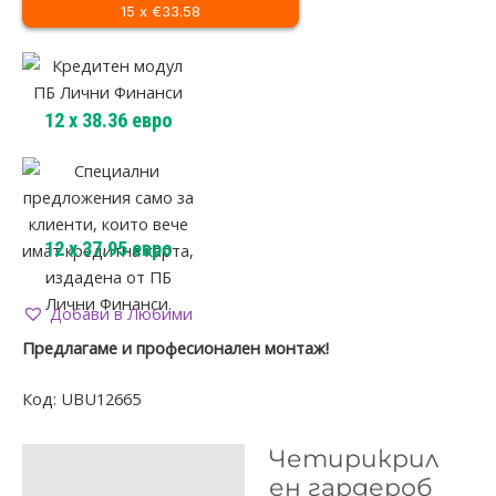
15 x €33.58
12
x
38.36
евро
12
x
37.95
евро
Добави в Любими
Предлагаме и професионален монтаж!
Код:
UBU12665
Четирикрил
ОПИСАНИЕ
ен гардероб