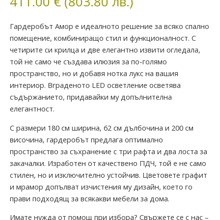
411.00
€
(803.80 лв.)
Гардеробът Амор е идеалното решение за всяко спално
помещение, комбиниращо стил и функционалност. С
четирите си крилца и две елегантно извити огледала,
той не само че създава илюзия за по-голямо
пространство, но и добавя нотка лукс на вашия
интериор. Вграденото LED осветление осветява
съдържанието, придавайки му допълнителна
елегантност.
С размери 180 см ширина, 62 см дълбочина и 200 см
височина, гардеробът предлага оптимално
пространство за съхранение с три рафта и два лоста за
закачалки. Изработен от качествено ПДЧ, той е не само
стилен, но и изключително устойчив. Цветовете графит
и мрамор допълват изчистения му дизайн, което го
прави подходящ за всякакви мебели за дома.
Имате нужда от помощ при избора? Свържете се с нас –