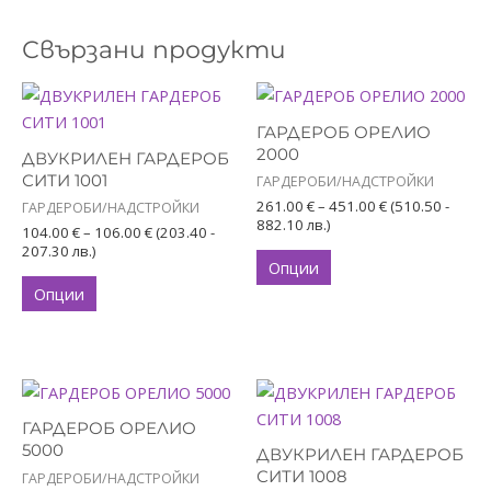
Свързани продукти
Price
Price
This
This
range:
range:
product
product
104.00 €
261.00 €
ГАРДЕРОБ ОРЕЛИО
has
through
has
through
2000
ДВУКРИЛЕН ГАРДЕРОБ
106.00 €
451.00 €
multiple
multiple
СИТИ 1001
ГАРДЕРОБИ/НАДСТРОЙКИ
variants.
variants.
261.00
€
–
451.00
€
(510.50 -
ГАРДЕРОБИ/НАДСТРОЙКИ
The
The
882.10 лв.)
104.00
€
–
106.00
€
(203.40 -
options
options
207.30 лв.)
Опции
may
may
Опции
be
be
chosen
chosen
on
on
the
the
Price
Price
This
This
range:
range:
product
product
product
product
731.00 €
145.00 €
ГАРДЕРОБ ОРЕЛИО
page
page
has
through
has
through
5000
ДВУКРИЛЕН ГАРДЕРОБ
1,115.00 €
149.00 €
multiple
multiple
СИТИ 1008
ГАРДЕРОБИ/НАДСТРОЙКИ