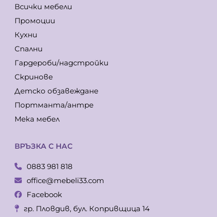
Всички мебели
Промоции
Кухни
Спални
Гардероби/надстройки
Скринове
Детско обзавеждане
Портманта/антре
Мека мебел
ВРЪЗКА С НАС
0883 981 818
office@mebeli33.com
Facebook
гр. Пловдив, бул. Копривщица 14