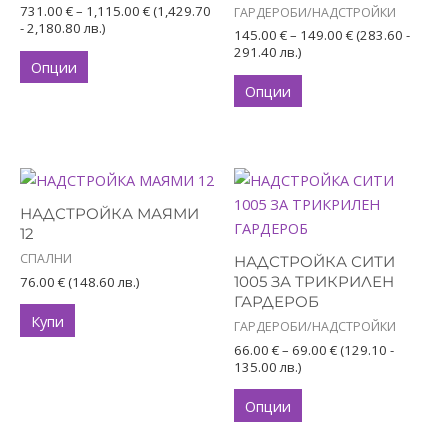
variants.
variants.
731.00
€
–
1,115.00
€
(1,429.70
ГАРДЕРОБИ/НАДСТРОЙКИ
The
The
- 2,180.80 лв.)
145.00
€
–
149.00
€
(283.60 -
options
options
291.40 лв.)
Опции
may
may
Опции
be
be
chosen
chosen
on
on
the
the
Price
This
range:
product
product
product
66.00 €
НАДСТРОЙКА МАЯМИ
page
page
has
through
12
69.00 €
multiple
СПАЛНИ
НАДСТРОЙКА СИТИ
variants.
76.00
€
(148.60 лв.)
1005 ЗА ТРИКРИЛЕН
The
ГАРДЕРОБ
Купи
options
ГАРДЕРОБИ/НАДСТРОЙКИ
may
66.00
€
–
69.00
€
(129.10 -
135.00 лв.)
be
chosen
Опции
on
the