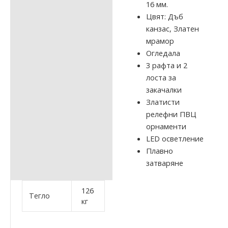
16 мм.
Цвят: Дъб
канзас, Златен
мрамор
Огледала
3 рафта и 2
лоста за
закачалки
Златисти
релефни ПВЦ
орнаменти
LED осветление
Плавно
затваряне
126
Тегло
кг