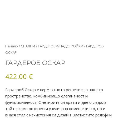
количество
Начало
/
СПАЛНИ
/
ГАРДЕРОБИ/НАДСТРОЙКИ
/ ГАРДЕРОБ
за
ОСКАР
ГАРДЕРОБ
ГАРДЕРОБ ОСКАР
ОСКАР
422.00
€
Гардероб Оскар е перфектното решение за вашето
пространство, комбиниращо елегантност и
функционалност. С четирите си врати и две огледала,
той не само оптически увеличава помещението, но и
внася стил с изчистения си дизайн. Златистите релефни