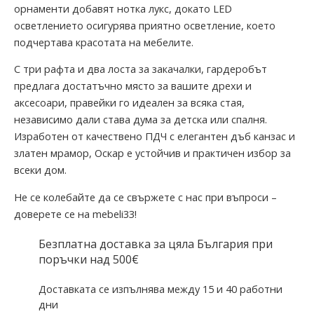
орнаменти добавят нотка лукс, докато LED
осветлението осигурява приятно осветление, което
подчертава красотата на мебелите.
С три рафта и два лоста за закачалки, гардеробът
предлага достатъчно място за вашите дрехи и
аксесоари, правейки го идеален за всяка стая,
независимо дали става дума за детска или спалня.
Изработен от качествено ПДЧ с елегантен дъб канзас и
златен мрамор, Оскар е устойчив и практичен избор за
всеки дом.
Не се колебайте да се свържете с нас при въпроси –
доверете се на mebeli33!
Безплатна доставка за цяла България при
поръчки над 500€
Доставката се изпълнява между 15 и 40 работни
дни