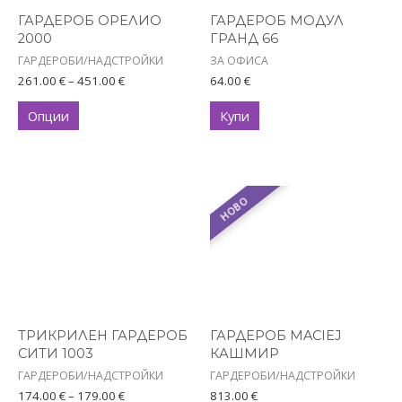
options
ГАРДЕРОБ ОРЕЛИО
ГАРДЕРОБ МОДУЛ
may
2000
ГРАНД 66
be
ГАРДЕРОБИ/НАДСТРОЙКИ
ЗА ОФИСА
chosen
261.00
€
–
451.00
€
64.00
€
on
Опции
Купи
the
product
page
Price
This
НОВО
range:
product
174.00 €
has
through
179.00 €
multiple
variants.
The
options
ТРИКРИЛЕН ГАРДЕРОБ
ГАРДЕРОБ MACIEJ
may
СИТИ 1003
КАШМИР
be
ГАРДЕРОБИ/НАДСТРОЙКИ
ГАРДЕРОБИ/НАДСТРОЙКИ
chosen
174.00
€
–
179.00
€
813.00
€