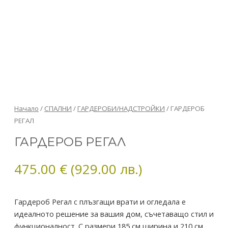
количество
Начало
/
СПАЛНИ
/
ГАРДЕРОБИ/НАДСТРОЙКИ
/ ГАРДЕРОБ
за
РЕГАЛ
ГАРДЕРОБ
ГАРДЕРОБ РЕГАЛ
РЕГАЛ
475.00
€
(929.00 лв.)
Гардероб Регал с плъзгащи врати и огледала е
идеалното решение за вашия дом, съчетаващо стил и
функционалност. С размери 185 см ширина и 210 см