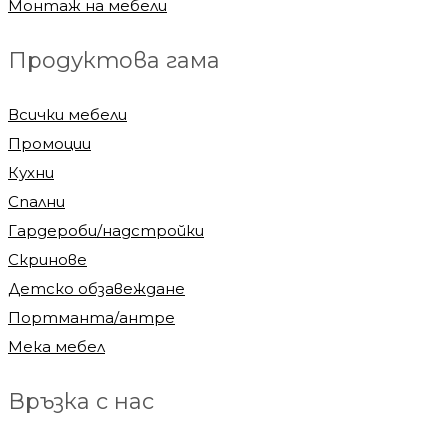
Монтаж на мебели
Продуктова гама
Всички мебели
Промоции
Кухни
Спални
Гардероби/надстройки
Скринове
Детско обзавеждане
Портманта/антре
Мека мебел
Връзка с нас