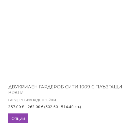
range:
product
257.00 €
has
through
263.00 €
multiple
variants.
The
options
may
be
chosen
on
the
product
ДВУКРИЛЕН ГАРДЕРОБ СИТИ 1009 С ПЛЪЗГАЩИ
page
ВРАТИ
ГАРДЕРОБИ/НАДСТРОЙКИ
257.00
€
–
263.00
€
(502.60 - 514.40 лв.)
Опции