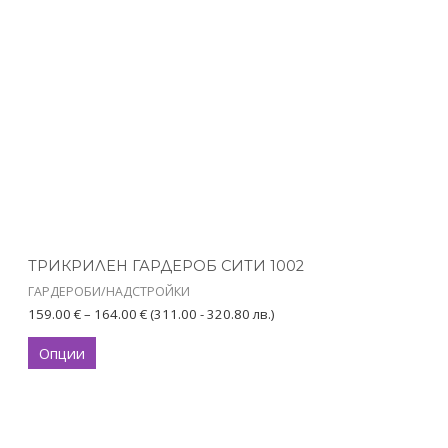
has
through
164.00 €
multiple
variants.
The
options
may
be
chosen
on
the
product
ТРИКРИЛЕН ГАРДЕРОБ СИТИ 1002
page
ГАРДЕРОБИ/НАДСТРОЙКИ
159.00
€
–
164.00
€
(311.00 - 320.80 лв.)
Опции