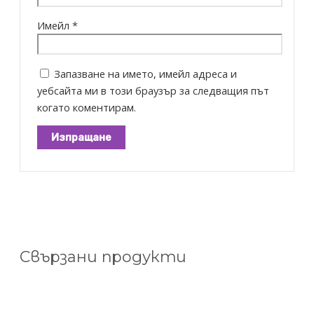
Имейл
*
Запазване на името, имейл адреса и
уебсайта ми в този браузър за следващия път
когато коментирам.
Свързани продукти
Price
This
range:
product
159.00 €