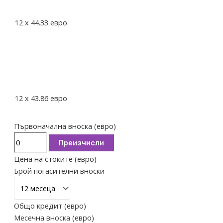
12
x
44.33
евро
12
x
43.86
евро
Първоначална вноска (евро)
Преизчисли
Цена на стоките (евро)
Брой погасителни вноски
Общо кредит (евро)
Месечна вноска (евро)