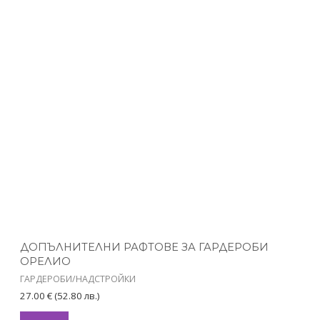
This
product
has
multiple
variants.
The
options
may
be
chosen
on
the
product
ДОПЪЛНИТЕЛНИ РАФТОВЕ ЗА ГАРДЕРОБИ
page
ОРЕЛИО
ГАРДЕРОБИ/НАДСТРОЙКИ
27.00
€
(52.80 лв.)