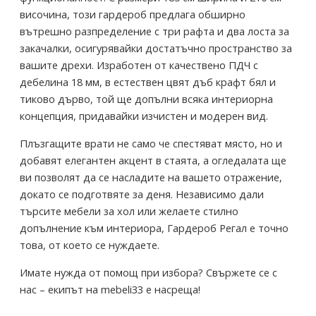
височина, този гардероб предлага обширно
вътрешно разпределение с три рафта и два лоста за
закачалки, осигурявайки достатъчно пространство за
вашите дрехи. Изработен от качествено ПДЧ с
дебелина 18 мм, в естествен цвят дъб крафт бял и
тиково дърво, той ще допълни всяка интериорна
концепция, придавайки изчистен и модерен вид.
Плъзгащите врати не само че спестяват място, но и
добавят елегантен акцент в стаята, а огледалата ще
ви позволят да се насладите на вашето отражение,
докато се подготвяте за деня. Независимо дали
търсите мебели за хол или желаете стилно
допълнение към интериора, Гардероб Регал е точно
това, от което се нуждаете.
Имате нужда от помощ при избора? Свържете се с
нас – екипът на mebeli33 е насреща!