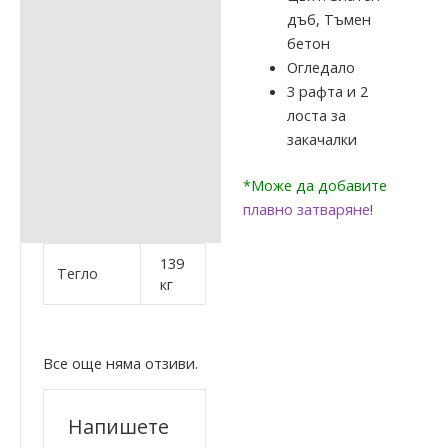
дъб, Тъмен
бетон
Огледало
3 рафта и 2
лоста за
закачалки
*Може да добавите
плавно затваряне
!
139
Тегло
кг
Все още няма отзиви.
Напишете