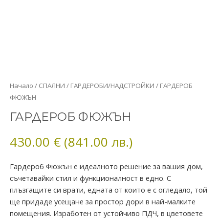
количество
Начало
/
СПАЛНИ
/
ГАРДЕРОБИ/НАДСТРОЙКИ
/ ГАРДЕРОБ
за
ФЮЖЪН
ГАРДЕРОБ
ГАРДЕРОБ ФЮЖЪН
ФЮЖЪН
430.00
€
(841.00 лв.)
Гардероб Фюжън е идеалното решение за вашия дом,
съчетавайки стил и функционалност в едно. С
плъзгащите си врати, едната от които е с огледало, той
ще придаде усещане за простор дори в най-малките
помещения. Изработен от устойчиво ПДЧ, в цветовете