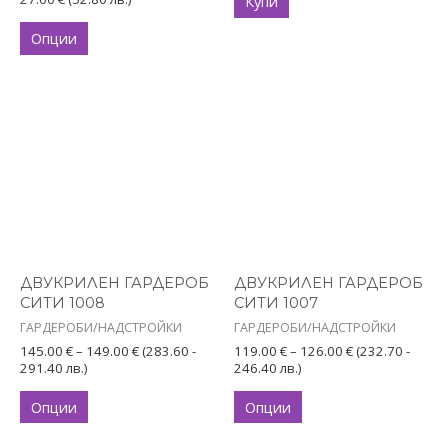
Купи
the
Опции
product
page
Price
Price
This
This
range:
range:
product
product
145.00 €
119.00 €
has
through
has
through
149.00 €
126.00 €
multiple
multiple
variants.
variants.
The
The
options
options
ДВУКРИЛЕН ГАРДЕРОБ
ДВУКРИЛЕН ГАРДЕРОБ
may
may
СИТИ 1008
СИТИ 1007
be
be
ГАРДЕРОБИ/НАДСТРОЙКИ
ГАРДЕРОБИ/НАДСТРОЙКИ
chosen
chosen
145.00
€
–
149.00
€
(283.60 -
119.00
€
–
126.00
€
(232.70 -
on
on
291.40 лв.)
246.40 лв.)
the
the
Опции
Опции
product
product
page
page