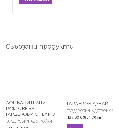
Свързани продукти
This
product
has
multiple
variants.
The
options
ДОПЪЛНИТЕЛНИ
ГАРДЕРОБ ДУБАЙ
may
РАФТОВЕ ЗА
ГАРДЕРОБИ/НАДСТРОЙКИ
be
ГАРДЕРОБИ ОРЕЛИО
437.00
€
(854.70 лв.)
chosen
ГАРДЕРОБИ/НАДСТРОЙКИ
on
27.00
€
(52.80 лв.)