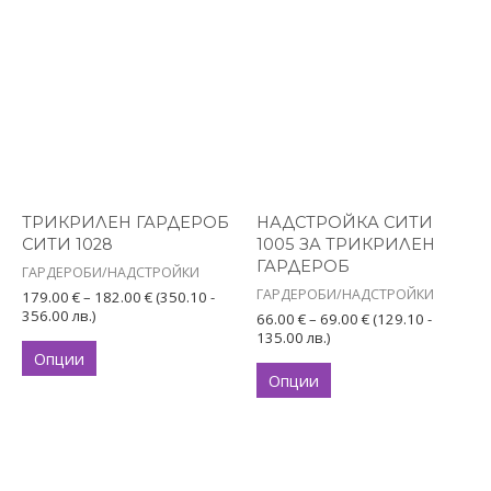
Price
Price
This
This
range:
range:
product
product
179.00 €
66.00 €
has
through
has
through
182.00 €
69.00 €
multiple
multiple
variants.
variants.
The
The
options
options
ТРИКРИЛЕН ГАРДЕРОБ
НАДСТРОЙКА СИТИ
may
may
СИТИ 1028
1005 ЗА ТРИКРИЛЕН
be
be
ГАРДЕРОБ
ГАРДЕРОБИ/НАДСТРОЙКИ
chosen
chosen
ГАРДЕРОБИ/НАДСТРОЙКИ
179.00
€
–
182.00
€
(350.10 -
on
on
356.00 лв.)
66.00
€
–
69.00
€
(129.10 -
135.00 лв.)
the
the
Опции
product
product
Опции
page
page