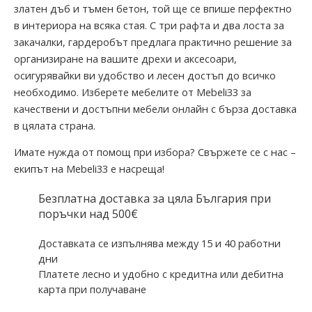
златен дъб и тъмен бетон, той ще се впише перфектно
в интериора на всяка стая. С три рафта и два лоста за
закачалки, гардеробът предлага практично решение за
организиране на вашите дрехи и аксесоари,
осигурявайки ви удобство и лесен достъп до всичко
необходимо. Изберете мебелите от Mebeli33 за
качествени и достъпни мебели онлайн с бърза доставка
в цялата страна.
Имате нужда от помощ при избора? Свържете се с нас –
екипът на Mebeli33 е насреща!
Безплатна доставка за цяла България при
поръчки над 500€
Доставката се изпълнява между 15 и 40 работни
дни
Платете лесно и удобно с кредитна или дебитна
карта при получаване