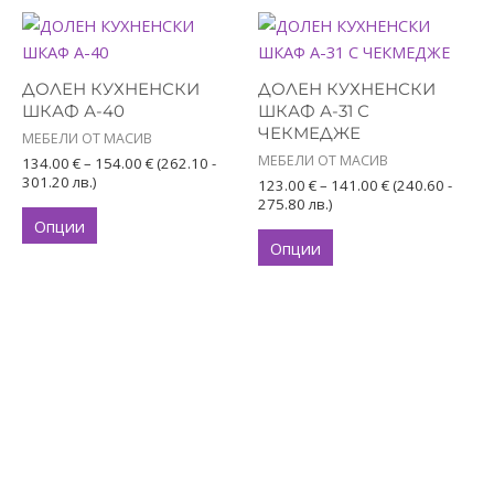
Price
Price
This
This
range:
range:
product
product
134.00 €
123.00 €
has
through
has
through
ДОЛЕН КУХНЕНСКИ
ДОЛЕН КУХНЕНСКИ
154.00 €
141.00 €
multiple
multiple
ШКАФ А-40
ШКАФ А-31 С
variants.
variants.
ЧЕКМЕДЖЕ
МЕБЕЛИ ОТ МАСИВ
The
The
МЕБЕЛИ ОТ МАСИВ
134.00
€
–
154.00
€
(262.10 -
options
options
301.20 лв.)
123.00
€
–
141.00
€
(240.60 -
275.80 лв.)
may
may
Опции
be
be
Опции
chosen
chosen
on
on
the
the
product
product
page
page