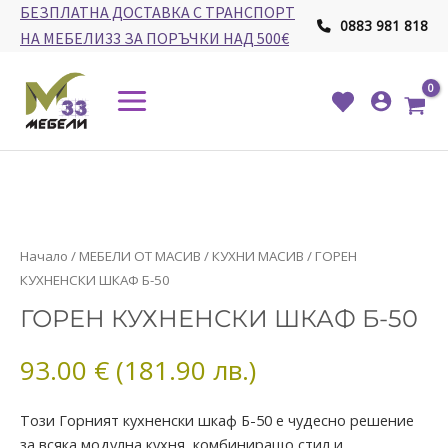
Skip
БЕЗПЛАТНА ДОСТАВКА С ТРАНСПОРТ
0883 981 818
to
НА МЕБЕЛИ33 ЗА ПОРЪЧКИ НАД 500€
content
Main
Menu
количество
Начало
/
МЕБЕЛИ ОТ МАСИВ
/
КУХНИ МАСИВ
/ ГОРЕН
за
КУХНЕНСКИ ШКАФ Б-50
ГОРЕН
ГОРЕН КУХНЕНСКИ ШКАФ Б-50
КУХНЕНСКИ
ШКАФ
93.00
€
(181.90 лв.)
Б-50
Този Горният кухненски шкаф Б-50 е чудесно решение
за всяка модулна кухня, комбиниращо стил и