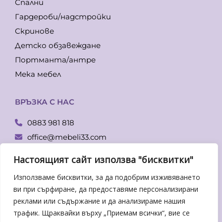
Спални
Гардероби/надстройки
Скринове
Детско обзавеждане
Портманта/антре
Мека мебел
ВРЪЗКА С НАС
0883 981 818
office@mebeli33.com
Facebook
Настоящият сайт използва "бисквитки"
гр. Пловдив, бул. Копривщица 14
Използваме бисквитки, за да подобрим изживяването
Понеделник – Петък:
ви при сърфиране, да предоставяме персонализирани
От 09.00-19.00 ч.
реклами или съдържание и да анализираме нашия
трафик. Щраквайки върху „Приемам всички“, вие се