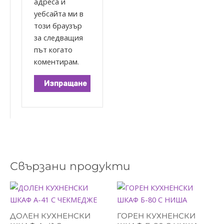
адреса и
уебсайта ми в
този браузър
за следващия
път когато
коментирам.
Свързани продукти
Price
This
range:
product
141.00 €
has
through
ДОЛЕН КУХНЕНСКИ
ГОРЕН КУХНЕНСКИ
162.00 €
multiple