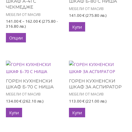
ШКАФ А-41 С
ШКАФ Б-80 С НИША
variants.
ЧЕКМЕДЖЕ
МЕБЕЛИ ОТ МАСИВ
The
МЕБЕЛИ ОТ МАСИВ
141.00
€
(275.80 лв.)
options
141.00
€
–
162.00
€
(275.80 -
316.80 лв.)
Купи
may
be
Опции
chosen
on
the
product
page
ГОРЕН КУХНЕНСКИ
ГОРЕН КУХНЕНСКИ
ШКАФ Б-70 С НИША
ШКАФ ЗА АСПИРАТОР
МЕБЕЛИ ОТ МАСИВ
МЕБЕЛИ ОТ МАСИВ
134.00
€
(262.10 лв.)
113.00
€
(221.00 лв.)
Купи
Купи