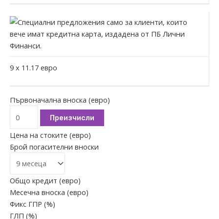
9
x
11.17
евро
Първоначална вноска (евро)
Преизчисли
Цена на стоките (евро)
Брой погасителни вноски
Общо кредит (евро)
Месечна вноска (евро)
Фикс ГПР (%)
ГЛП (%)