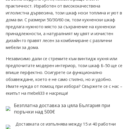
практичност. Изработен от висококачествена
иглолистна дървесина, този шкаф носи топлина и уют в
дома ви. С размери 50/30/60 см, този кухненски шкаф
предлага нужното място за съхранение на кухненски
принадлежности, а натуралният му цвят и изчистен
дизайн го правят лесен за комбиниране с различни
мебели за дома.
Независимо дали се стремите към винтидж кухня или
предпочитате модерен интериор, този шкаф Б-50 ще се
впише перфектно. Осигурете си функционално
обзавеждане, което е не само стилно, но и удобно.
Имате нужда от помощ при избора? Свържете се с нас –
екипът на mebeli33 е насреща!
Безплатна доставка за цяла България при
поръчки над 500€
Доставката се изпълнява между 15 и 40 работни