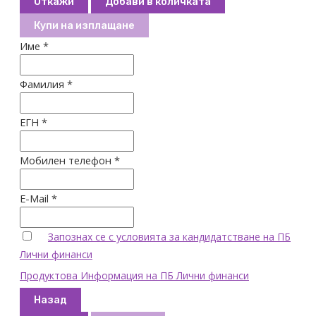
Откажи
Добави в количката
Купи на изплащане
Име *
Фамилия *
ЕГН *
Мобилен телефон *
E-Mail *
Запознах се с условията за кандидатстване на ПБ
Лични финанси
Продуктова Информация на ПБ Лични финанси
Назад