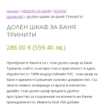
количество
Начало
/
МЕБЕЛИ ЗА БАНЯ
/
ДОЛНИ
за
ШКАФОВЕ
/ ДОЛЕН ШКАФ ЗА БАНЯ ТРИНИТИ
ДОЛЕН
ДОЛЕН ШКАФ ЗА БАНЯ
ШКАФ
ЗА
ТРИНИТИ
БАНЯ
ТРИНИТИ
286.00
€
(559.40 лв.)
Преобразете банята си с този долен шкаф за баня
Тринити, който съчетава стил и практичност в едно.
Изработен от 100% водоустойчиво PVC, този шкаф за
баня е идеалното решение за всяко домакинство. Със
своите плавно затварящи се врати и елегантен
дизайн, този долен шкаф предлага удобно
пространство за съхранение на всичките ви банни
принадлежности. Мивката Esvit 500 добавя