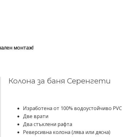
нален монтаж!
Колона за баня Серенгети
Изработена от 100% водоустойчиво PVC
Две врати
Два стъклени рафта
Реверсивна колона (лява или дясна)