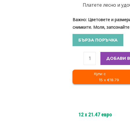
Платете лесно и удо
Важно: Цветовете и размери
снимките. Моля, запознайте
БЪРЗА ПОРЪЧКА
ДОБАВИ В
Купи с
15 x €18.79
12
x
21.47
евро