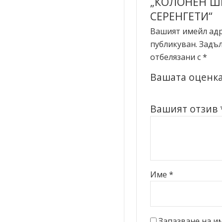
„КОЛОНЕН Ш
СЕРЕНГЕТИ“
Вашият имейл адр
публикуван.
Задъл
отбелязани с
*
Вашата оценк
Вашият отзив
Име
*
Запазване на им