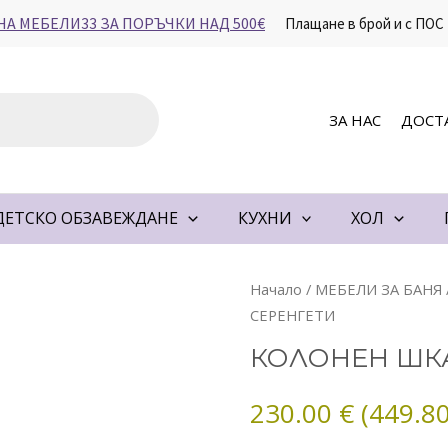
НА МЕБЕЛИ33 ЗА ПОРЪЧКИ НАД 500€
Плащане в брой и с ПОС
ЗА НАС
ДОСТ
ДЕТСКО ОБЗАВЕЖДАНЕ
КУХНИ
ХОЛ
количество
Начало
/
МЕБЕЛИ ЗА БАНЯ
за
СЕРЕНГЕТИ
КОЛОНЕН
КОЛОНЕН ШКА
ШКАФ
ЗА
230.00
€
(449.80
БАНЯ
СЕРЕНГЕТИ