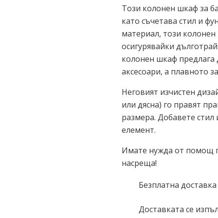
Този колонен шкаф за б
като съчетава стил и ф
материал, този колонен 
осигурявайки дълготрайн
колонен шкаф предлага 
аксесоари, а плавното 
Неговият изчистен диза
или дясна) го правят пр
размера. Добавете стил 
елемент.
Имате нужда от помощ пр
насреща!
Безплатна доставка
Доставката се изпъл