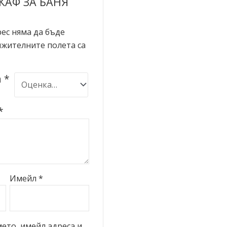
КАФ ЗА БАНЯ
ес няма да бъде
жителните полета са
а
*
*
Имейл
*
ето, имейл адреса и