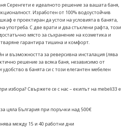
аня Серенгети е идеалното решение за вашата баня,
ункционалност. Изработен от 100% водоустойчив
шкаф е проектиран да устои на условията в банята,
а употреба. С две врати и два стъклени рафта, този
достатъчно място за съхранение на козметика и
затваряне гарантира тишина и комфорт.
йн и възможността за реверсивна инсталация (лява
актично решение за всяка баня, независимо от
и удобство в банята си с този елегантен мебелен
и избора? Свържете се с нас – екипът на mebeli33 е
 за цяла България при поръчки над 500€
нява между 15 и 40 работни дни