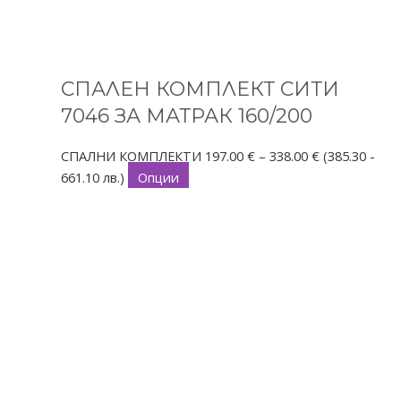
СПАЛЕН КОМПЛЕКТ СИТИ
7046 ЗА МАТРАК 160/200
СПАЛНИ КОМПЛЕКТИ
197.00
€
–
338.00
€
(385.30 -
661.10 лв.)
Опции
This
Price
product
range:
has
138.00 €
multiple
through
variants.
283.00 €
The
options
may
be
chosen