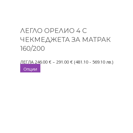
ЛЕГЛО ОРЕЛИО 4 С
ЧЕКМЕДЖЕТА ЗА МАТРАК
160/200
ЛЕГЛА
246.00
€
–
291.00
€
(481.10 - 569.10 лв.)
Опции
This
Price
product
range:
has
50.00 €
multiple
through
variants.
73.00 €
The
options
may
be