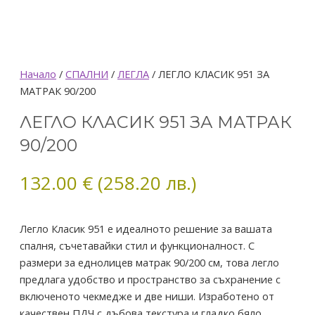
количество
Начало
/
СПАЛНИ
/
ЛЕГЛА
/ ЛЕГЛО КЛАСИК 951 ЗА
за
МАТРАК 90/200
ЛЕГЛО
ЛЕГЛО КЛАСИК 951 ЗА МАТРАК
КЛАСИК
951
90/200
ЗА
МАТРАК
132.00
€
(258.20 лв.)
90/200
Легло Класик 951 е идеалното решение за вашата
спалня, съчетавайки стил и функционалност. С
размери за еднолицев матрак 90/200 см, това легло
предлага удобство и пространство за съхранение с
включеното чекмедже и две ниши. Изработено от
качествен ПДЧ с дъбова текстура и гладко бяло