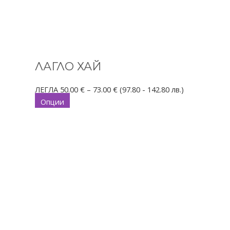
ЛАГЛО ХАЙ
ЛЕГЛА
50.00
€
–
73.00
€
(97.80 - 142.80 лв.)
Опции
This
Price
product
range:
has
83.00 €
multiple
through
variants.
86.00 €
The
options
may
be
chosen