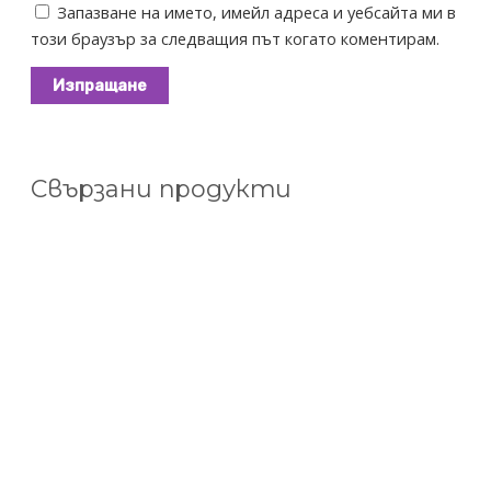
Запазване на името, имейл адреса и уебсайта ми в
този браузър за следващия път когато коментирам.
Свързани продукти
This
product
has
multiple
variants.
The
options
may
be
chosen