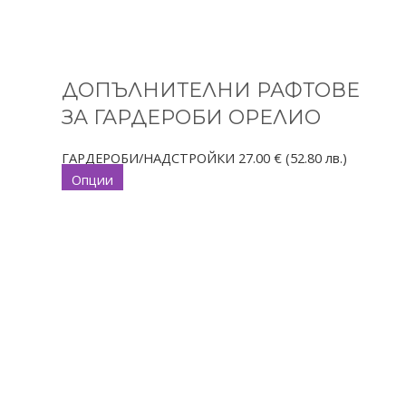
ДОПЪЛНИТЕЛНИ РАФТОВЕ
ЗА ГАРДЕРОБИ ОРЕЛИО
ГАРДЕРОБИ/НАДСТРОЙКИ
27.00
€
(52.80 лв.)
Опции
This
Price
product
range:
has
246.00 €
multiple
through
variants.
291.00 €
The
options
may
be
chosen