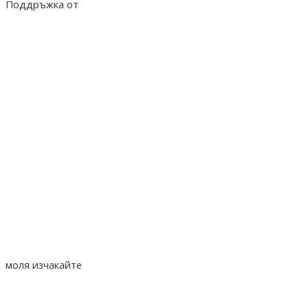
Поддръжка от
hostado.net
моля изчакайте