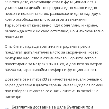
за всяко дете, съчетаващо стил и функционалност. С
уникалния си дизайн то предлага едно малко и едно
персон и половина легло, разположени едно над друго,
което освобождава място за игра и занимания.
Изработено от качествено ПДЧ с бял гланц и кармен,
обзавеждането е не само естетично, но и изключително
практично.
Стълбите с падаща вратичка и вградената ракла
предлагат допълнително място за съхранение, което
осигурява удобство в ежедневието. Горното легло е
проектирано за матрак 120/200 см, а долното за матрак
90/200 см, гарантирайки комфорт и функционалност.
Доверете се на mebeli33 за качествени мебели онлайн с
бърза доставка в цялата страна. Имате нужда от помощ
при избора? Свържете се с нас – екипът на mebeli33 е
насреща!
Безплатна доставка за цяла България при