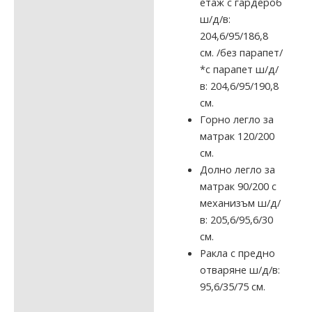
етаж с гардероб
ш/д/в:
204,6/95/186,8
см. /без парапет/
*с парапет ш/д/
в: 204,6/95/190,8
см.
Горно легло за
матрак 120/200
см.
Долно легло за
матрак 90/200 с
механизъм ш/д/
в: 205,6/95,6/30
см.
Ракла с предно
отваряне ш/д/в:
95,6/35/75 см.