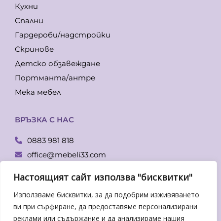
Кухни
Спални
Гардероби/надстройки
Скринове
Детско обзавеждане
Портманта/антре
Мека мебел
ВРЪЗКА С НАС
0883 981 818
office@mebeli33.com
Facebook
Настоящият сайт използва "бисквитки"
гр. Пловдив, бул. Копривщица 14
Използваме бисквитки, за да подобрим изживяването
Понеделник – Петък:
ви при сърфиране, да предоставяме персонализирани
От 09.00-19.00 ч.
реклами или съдържание и да анализираме нашия