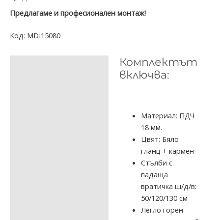
Предлагаме и професионален монтаж!
Код:
MDI15080
Комплектът
ОПИСАНИЕ
включва:
ДОПЪЛНИТЕЛНА
ИНФОРМАЦИЯ
ОТЗИВИ (0)
Материал: ПДЧ
18 мм.
Цвят: Бяло
гланц + кармен
Стълби с
падаща
вратичка ш/д/в:
50/120/130 см
Легло горен