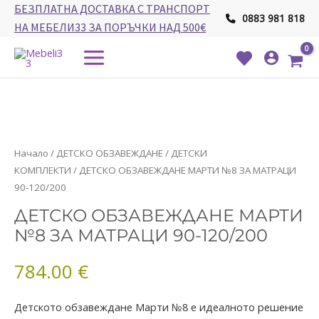
Skip
БЕЗПЛАТНА ДОСТАВКА С ТРАНСПОРТ
0883 981 818
to
НА МЕБЕЛИ33 ЗА ПОРЪЧКИ НАД 500€
content
Main
Menu
количество
Начало
/
ДЕТСКО ОБЗАВЕЖДАНЕ
/
ДЕТСКИ
за
КОМПЛЕКТИ
/ ДЕТСКО ОБЗАВЕЖДАНЕ МАРТИ №8 ЗА МАТРАЦИ
ДЕТСКО
90-120/200
ОБЗАВЕЖДАНЕ
ДЕТСКО ОБЗАВЕЖДАНЕ МАРТИ
МАРТИ
№8 ЗА МАТРАЦИ 90-120/200
№8
ЗА
784.00
€
МАТРАЦИ
90-
120/200
Детското обзавеждане Марти №8 е идеалното решение