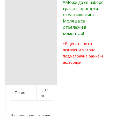
*Може да се избере
графит, оранджи,
океан или пинк.
Моля да се
отбележи в
коментар!
*В цената не са
включени матрак,
подматрачна рамка и
аксесоари !
307
Тегло
кг
Все още няма отзиви.