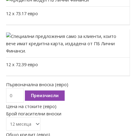
12
x
73.17
евро
12
x
72.39
евро
Първоначална вноска (евро)
Преизчисли
Цена на стоките (евро)
Брой погасителни вноски
Общо кредит (евро)