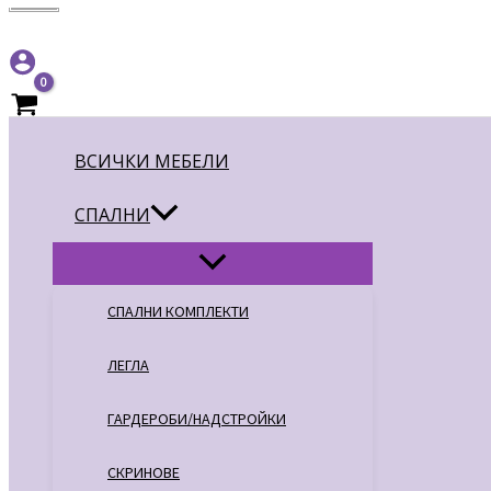
Menu
Menu
Menu
Menu
Menu
Toggle
Toggle
Toggle
Toggle
Toggle
ВСИЧКИ МЕБЕЛИ
СПАЛНИ
СПАЛНИ КОМПЛЕКТИ
ЛЕГЛА
ГАРДЕРОБИ/НАДСТРОЙКИ
СКРИНОВЕ