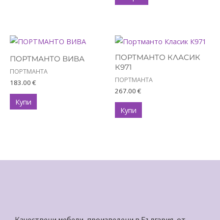
may
may
be
be
chosen
chosen
on
on
the
the
ПОРТМАНТО КЛАСИК
ПОРТМАНТО ВИВА
product
product
К971
ПОРТМАНТА
page
page
ПОРТМАНТА
183.00
€
267.00
€
Купи
Купи
Качествени мебели, произведени в България, от