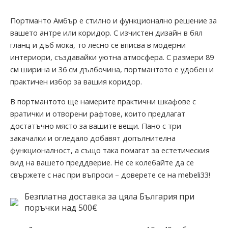
Портманто Амбър е стилно и функционално решение за
вашето антре или коридор. С изчистен дизайн в бял
гланц и дъб мока, то лесно се вписва в модерни
интериори, създавайки уютна атмосфера. С размери 89
см ширина и 36 см дълбочина, портмантото е удобен и
практичен избор за вашия коридор.
В портмантото ще намерите практични шкафове с
вратички и отворени рафтове, които предлагат
достатъчно място за вашите вещи. Пано с три
закачалки и огледало добавят допълнителна
функционалност, а също така помагат за естетическия
вид на вашето преддверие. Не се колебайте да се
свържете с нас при въпроси – доверете се на mebeli33!
Безплатна доставка за цяла България при
поръчки над 500€