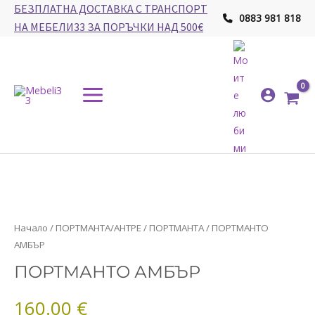
Skip
БЕЗПЛАТНА ДОСТАВКА С ТРАНСПОРТ
0883 981 818
to
НА МЕБЕЛИ33 ЗА ПОРЪЧКИ НАД 500€
content
Main
Menu
количество
Начало
/
ПОРТМАНТА/АНТРЕ
/
ПОРТМАНТА
/ ПОРТМАНТО
за
АМБЪР
ПОРТМАНТО
ПОРТМАНТО АМБЪР
АМБЪР
160.00
€