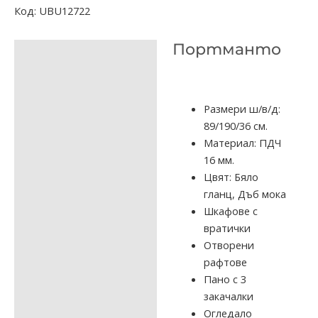
Код:
UBU12722
Портманто
ОПИСАНИЕ
ДОПЪЛНИТЕЛНА
ИНФОРМАЦИЯ
Размери ш/в/д:
89/190/36 см.
ОТЗИВИ (0)
Материал: ПДЧ
16 мм.
Цвят: Бяло
гланц, Дъб мока
Шкафове с
вратички
Отворени
рафтове
Пано с 3
закачалки
Огледало