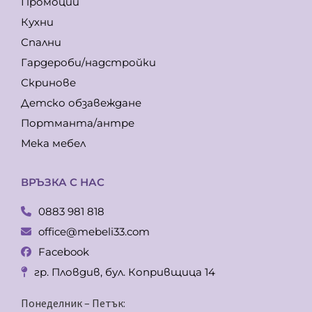
Промоции
Кухни
Спални
Гардероби/надстройки
Скринове
Детско обзавеждане
Портманта/антре
Мека мебел
ВРЪЗКА С НАС
0883 981 818
office@mebeli33.com
Facebook
гр. Пловдив, бул. Копривщица 14
Понеделник – Петък: