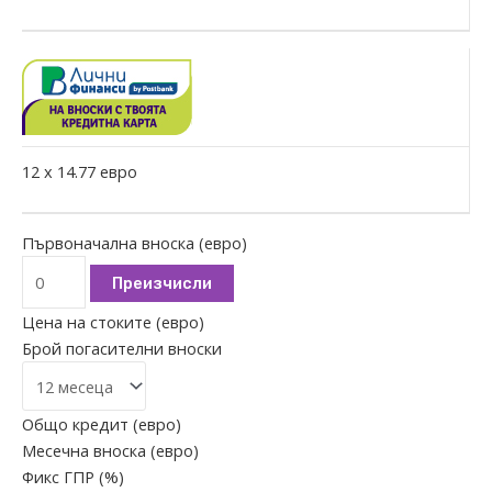
12
x
14.77
евро
Първоначална вноска (евро)
Преизчисли
Цена на стоките (евро)
Брой погасителни вноски
Общо кредит (евро)
Месечна вноска (евро)
Фикс ГПР (%)