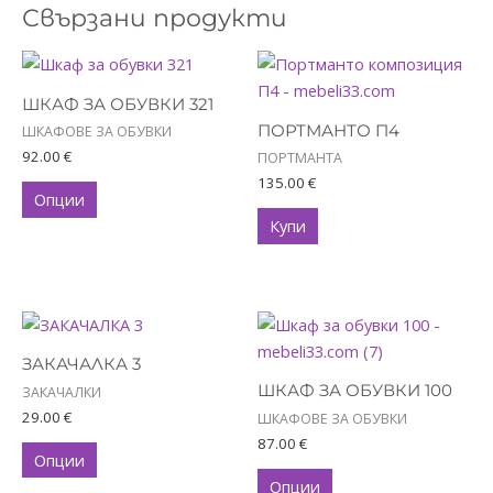
Свързани продукти
This
product
ШКАФ ЗА ОБУВКИ 321
has
ПОРТМАНТО П4
ШКАФОВЕ ЗА ОБУВКИ
multiple
92.00
€
ПОРТМАНТА
variants.
135.00
€
The
Опции
options
Купи
may
be
chosen
This
This
on
product
product
the
ЗАКАЧАЛКА 3
has
has
product
ШКАФ ЗА ОБУВКИ 100
ЗАКАЧАЛКИ
multiple
multiple
page
29.00
€
ШКАФОВЕ ЗА ОБУВКИ
variants.
variants.
87.00
€
The
The
Опции
options
options
Опции