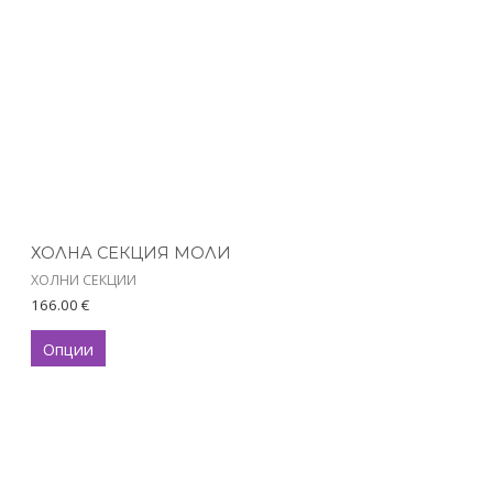
multiple
variants.
The
options
may
be
chosen
on
the
product
ХОЛНА СЕКЦИЯ МОЛИ
page
ХОЛНИ СЕКЦИИ
166.00
€
Опции