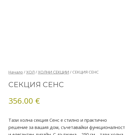
количество
Начало
/
ХОЛ
/
ХОЛНИ СЕКЦИИ
/ СЕКЦИЯ СЕНС
за
СЕКЦИЯ СЕНС
СЕКЦИЯ
СЕНС
356.00
€
Тази холна секция Сенс е стилно и практично
решение за вашия дом, съчетавайки функционалност
и елегантен дизайн. С дължина – 250 см – тази холна