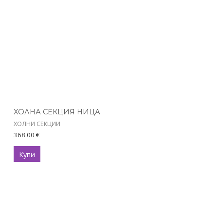
ХОЛНА СЕКЦИЯ НИЦА
ХОЛНИ СЕКЦИИ
368.00
€
Купи
This
product
has