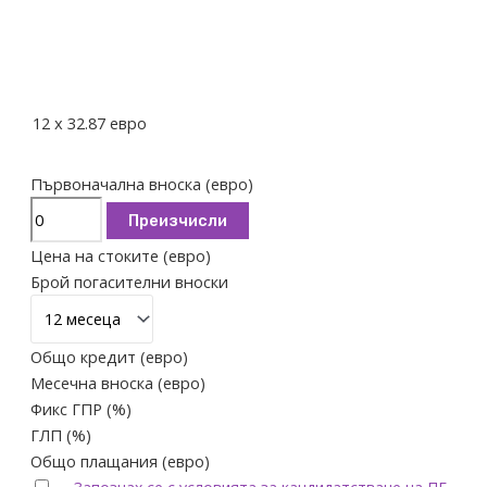
12
x
32.87
евро
Първоначална вноска (евро)
Преизчисли
Цена на стоките (евро)
Брой погасителни вноски
Общо кредит (евро)
Месечна вноска (евро)
Фикс ГПР (%)
ГЛП (%)
Общо плащания (евро)