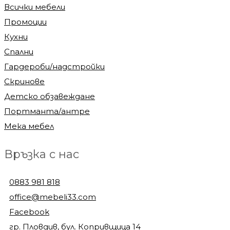
Всички мебели
Промоции
Кухни
Спални
Гардероби/надстройки
Скринове
Детско обзавеждане
Портманта/антре
Мека мебел
Връзка с нас
0883 981 818
office@mebeli33.com
Facebook
гр. Пловдив, бул. Копривщица 14