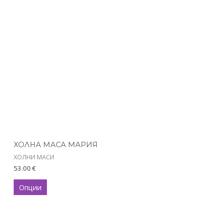
product
has
multiple
variants.
The
options
may
be
chosen
on
the
product
ХОЛНА МАСА МАРИЯ
page
ХОЛНИ МАСИ
53.00
€
Опции