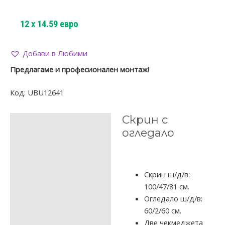
12
x
14.59
евро
Добави в Любими
Предлагаме и професионален монтаж!
Код:
UBU12641
Скрин с
ОПИСАНИЕ
огледало
ДОПЪЛНИТЕЛНА
ИНФОРМАЦИЯ
ОТЗИВИ (0)
Скрин ш/д/в:
100/47/81 см.
Огледало ш/д/в:
60/2/60 см.
Две чекмеджета