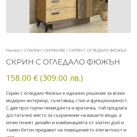
количество
Начало
/
СПАЛНИ
/
СКРИНОВЕ
/ СКРИН С ОГЛЕДАЛО ФЮЖЪН
за
СКРИН С ОГЛЕДАЛО ФЮЖЪН
СКРИН
С
158.00
€
(309.00 лв.)
ОГЛЕДАЛО
ФЮЖЪН
Скрин с огледало Фюжън е идеално решение за всеки
модерен интериор, съчетаващ стил и функционалност.
С две просторни чекмеджета и вратичка, той предлага
достатъчно място за съхранение на вашите вещи, а
изчистеният дизайн и комбинацията от златен дъб и
тъмен бетон придават на помещението елегантност и