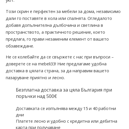
уют.
Този скрин е перфектен за мебели за дома, независимо
дали го поставяте в хола или спалнята. Огледалото
добавя допълнителна дълбочина и светлина в
пространството, а практичното решение, което
предлага, го прави незаменим елемент от вашето
обзавеждане.
Не се колебайте да се свържете с нас при въпроси –
доверете се на mebeli33! Ние предлагаме удобна
доставка в цялата страна, за да направим вашето
пазаруване приятно и лесно.
Безплатна доставка за цяла България при
поръчки над 500€
Доставката се изпълнява между 15 и 40 работни
дни
Платете лесно и удобно с кредитна или дебитна
карта при получаване