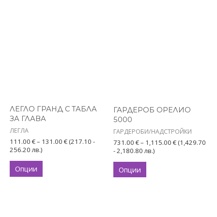
page
Price
Price
This
This
range:
range:
product
product
111.00 €
731.00 €
has
through
has
through
131.00 €
1,115.00 €
multiple
multiple
variants.
variants.
The
The
options
options
ЛЕГЛО ГРАНД С ТАБЛА
ГАРДЕРОБ ОРЕЛИО
may
may
ЗА ГЛАВА
5000
be
be
ЛЕГЛА
ГАРДЕРОБИ/НАДСТРОЙКИ
chosen
chosen
111.00
€
–
131.00
€
(217.10 -
731.00
€
–
1,115.00
€
(1,429.70
256.20 лв.)
on
on
- 2,180.80 лв.)
the
the
Опции
Опции
product
product
page
page