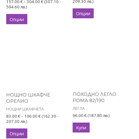
209.30 лв.)
157.00
€
–
304.00
€
(307.10 -
on
on
594.60 лв.)
Опции
the
the
Опции
product
product
page
page
Price
This
range:
product
83.00 €
has
through
106.00 €
multiple
variants.
The
options
ПОХОДНО ЛЕГЛО
НОЩНО ШКАФЧЕ
may
РОМА 82/190
ОРЕЛИО
be
ЛЕГЛА
НОЩНИ ШКАФЧЕТА
chosen
96.00
€
(187.80 лв.)
83.00
€
–
106.00
€
(162.30 -
on
207.30 лв.)
Купи
the
Опции
product