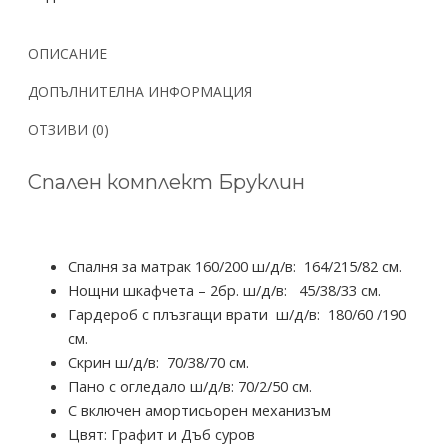
ОПИСАНИЕ
ДОПЪЛНИТЕЛНА ИНФОРМАЦИЯ
ОТЗИВИ (0)
Спален комплект Бруклин
Спалня за матрак 160/200 ш/д/в: 164/215/82 см.
Нощни шкафчета – 2бр. ш/д/в: 45/38/33 см.
Гардероб с плъзгащи врати ш/д/в: 180/60 /190
см.
Скрин ш/д/в: 70/38/70 см.
Пано с огледало ш/д/в: 70/2/50 см.
С включен амортисьорен механизъм
Цвят: Графит и Дъб суров