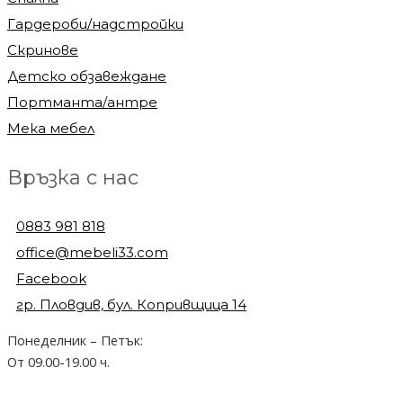
Гардероби/надстройки
Скринове
Детско обзавеждане
Портманта/антре
Мека мебел
Връзка с нас
0883 981 818
office@mebeli33.com
Facebook
гр. Пловдив, бул. Копривщица 14
Понеделник – Петък:
От 09.00-19.00 ч.