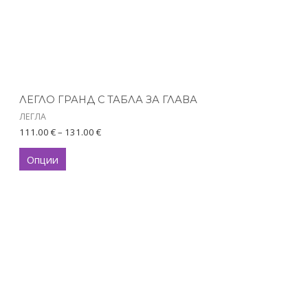
may
be
chosen
on
the
product
ЛЕГЛО ГРАНД С ТАБЛА ЗА ГЛАВА
page
ЛЕГЛА
111.00
€
–
131.00
€
Опции
This
product
has
multiple
variants.
The
options