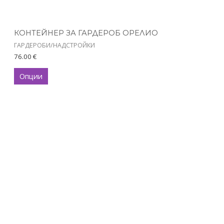
the
product
КОНТЕЙНЕР ЗА ГАРДЕРОБ ОРЕЛИО
page
ГАРДЕРОБИ/НАДСТРОЙКИ
76.00
€
Опции