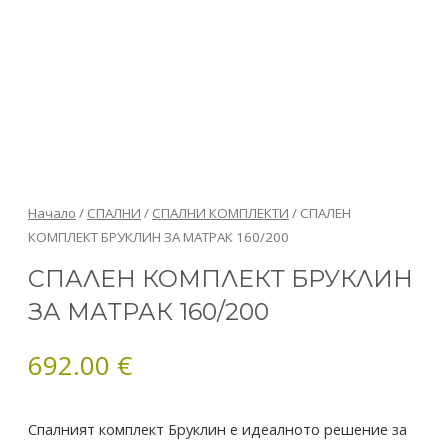
количество
Начало
/
СПАЛНИ
/
СПАЛНИ КОМПЛЕКТИ
/ СПАЛЕН
за
КОМПЛЕКТ БРУКЛИН ЗА МАТРАК 160/200
СПАЛЕН
СПАЛЕН КОМПЛЕКТ БРУКЛИН
КОМПЛЕКТ
ЗА МАТРАК 160/200
БРУКЛИН
ЗА
МАТРАК
692.00
€
160/200
Спалният комплект Бруклин е идеалното решение за