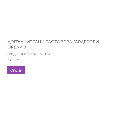
may
be
chosen
on
the
product
ДОПЪЛНИТЕЛНИ РАФТОВЕ ЗА ГАРДЕРОБИ
page
ОРЕЛИО
ГАРДЕРОБИ/НАДСТРОЙКИ
27.00
€
Опции