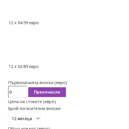
12
x
64.59
евро
12
x
63.89
евро
Първоначална вноска (евро)
Преизчисли
Цена на стоките (евро)
Брой погасителни вноски
Общо кредит (евро)