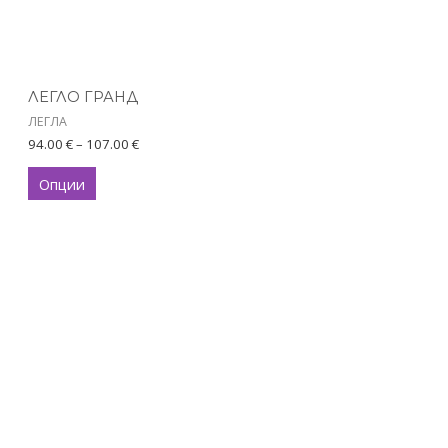
chosen
on
the
product
ЛЕГЛО ГРАНД
page
ЛЕГЛА
94.00
€
–
107.00
€
Опции
This
product
has
multiple
variants.
The
options
may
be