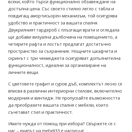
всеки, който търси функционално обзавеждане на
достъпна цена. Със своето стилно легло с табла и
повдигащ амортисьорен механизъм, той осигурява
удобство и практичност за вашата спалня.
Двукрилният гардероб с плъзгащи врати и огледала
ще добави визуална дълбочина на помещението, а
четирите рафта и лостът предлагат достатъчно
пространство за съхранение. Нощните шкафчета и
скринът с три чекмеджета осигуряват допълнителна
функционалност, идеални за организиране на
личните вещи.
С цветовете графит и суров дъб, комплектът лесно се
вписва в различни интериорни стилове, включително
модерния и винтидж. Не пропускайте възможността
да преобразите вашата спалня с мебели, които
съчетават стил и практичност.
Имате нужда от помощ при избора? Свържете се с
нас – екипът на mebeli33 е насреща!