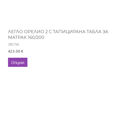
chosen
on
the
product
ЛЕГЛО ОРЕЛИО 2 С ТАПИЦИРАНА ТАБЛА ЗА
page
МАТРАК 160/200
ЛЕГЛА
423.00
€
Опции
Price
This
range:
product
111.00 €
has
through
131.00 €
multiple
variants.
The
options