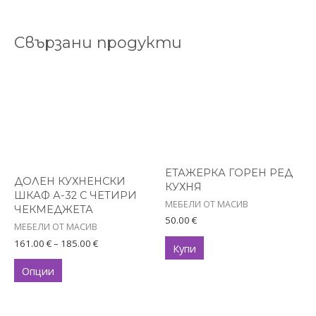
Свързани продукти
Price
This
range:
product
161.00 €
has
through
185.00 €
multiple
variants.
The
options
ЕТАЖЕРКА ГОРЕН РЕД
ДОЛЕН КУХНЕНСКИ
КУХНЯ
may
ШКАФ А-32 С ЧЕТИРИ
МЕБЕЛИ ОТ МАСИВ
be
ЧЕКМЕДЖЕТА
50.00
€
chosen
МЕБЕЛИ ОТ МАСИВ
on
161.00
€
–
185.00
€
Купи
the
Опции
product
page