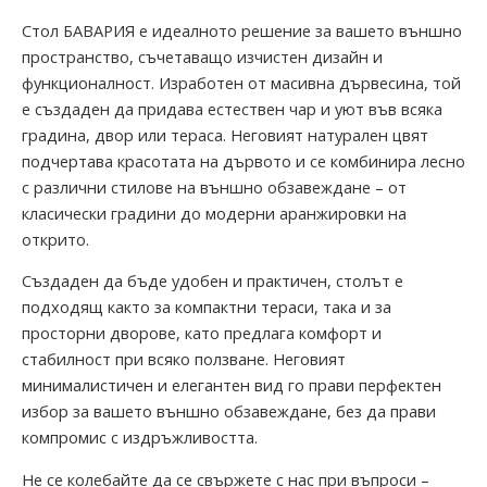
Стол
БАВАРИЯ
е идеалното решение за вашето външно
пространство, съчетаващо изчистен дизайн и
функционалност. Изработен от масивна дървесина, той
е създаден да придава естествен чар и уют във всяка
градина, двор или тераса. Неговият натурален цвят
подчертава красотата на дървото и се комбинира лесно
с различни стилове на външно обзавеждане – от
класически градини до модерни аранжировки на
открито.
Създаден да бъде удобен и практичен, столът е
подходящ както за компактни тераси, така и за
просторни дворове, като предлага комфорт и
стабилност при всяко ползване. Неговият
минималистичен и елегантен вид го прави перфектен
избор за вашето външно обзавеждане, без да прави
компромис с издръжливостта.
Не се колебайте да се свържете с нас при въпроси –