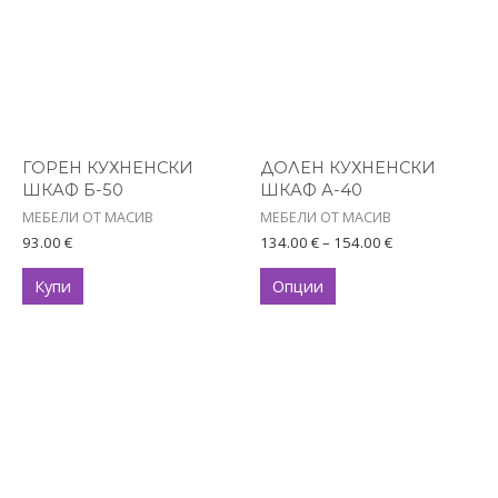
Price
This
range:
product
134.00 €
has
through
154.00 €
multiple
variants.
The
options
ГОРЕН КУХНЕНСКИ
ДОЛЕН КУХНЕНСКИ
ШКАФ Б-50
ШКАФ А-40
may
МЕБЕЛИ ОТ МАСИВ
МЕБЕЛИ ОТ МАСИВ
be
93.00
€
134.00
€
–
154.00
€
chosen
on
Купи
Опции
the
product
page
Price
This
range:
product
173.00 €
has
through
198.00 €
multiple
variants.