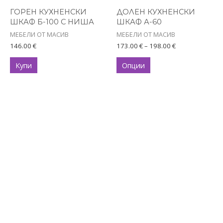
The
options
ГОРЕН КУХНЕНСКИ
ДОЛЕН КУХНЕНСКИ
ШКАФ Б-100 С НИША
ШКАФ А-60
may
МЕБЕЛИ ОТ МАСИВ
МЕБЕЛИ ОТ МАСИВ
be
146.00
€
173.00
€
–
198.00
€
chosen
on
Купи
Опции
the
product
page