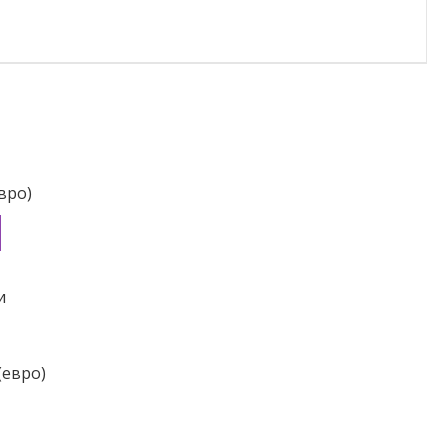
вро)
и
(евро)