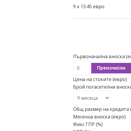
9
x
13.45
евро
Първоначална вноска (е
Преизчисли
Цена на стоките (евро)
Брой погасителни вноск
Общ размер на кредита 
Месечна вноска (евро)
Фикс ГПР (%)