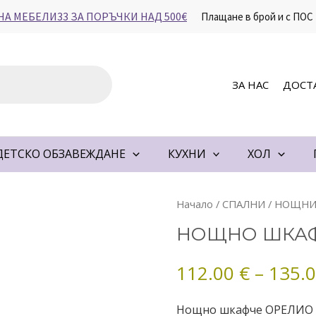
НА МЕБЕЛИ33 ЗА ПОРЪЧКИ НАД 500€
Плащане в брой и с ПОС
ЗА НАС
ДОСТ
ДЕТСКО ОБЗАВЕЖДАНЕ
КУХНИ
ХОЛ
количество
Начало
/
СПАЛНИ
/
НОЩНИ
за
НОЩНО ШКАФ
НОЩНО
ШКАФЧЕ
112.00
€
–
135.
ОРЕЛИО
С
Нощно шкафче ОРЕЛИО с
ПАНО