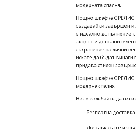
модерната спалня.
Нощно шкафче ОРЕЛИО с 
създавайки завършен и 
е идеално допълнение к
акцент и допълнителен 
съхранение на лични вещ
искате да бъдат винаги
придава стилен завърше
Нощно шкафче ОРЕЛИО с 
модерна спалня.
Не се колебайте да се св
Безплатна доставка
Доставката се изпъл