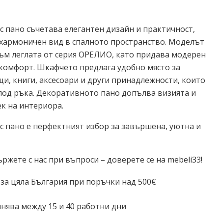
пано съчетава елегантен дизайн и практичност,
хармоничен вид в спалното пространство. Моделът
ъм леглата от серия ОРЕЛИО, като придава модерен
комфорт. Шкафчето предлага удобно място за
и, книги, аксесоари и други принадлежности, които
 под ръка. Декоративното пано допълва визията и
к на интериора.
пано е перфектният избор за завършена, уютна и
ържете с нас при въпроси – доверете се на mebeli33!
 за цяла България при поръчки над 500€
нява между 15 и 40 работни дни