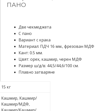
ПАНО
Две чекмеджета
С пано
Вариант с крака
Mатериал: ПДЧ 16 мм., фрезован МДФ
Кант: 0.5 мм.
Цвят: орех, кашмир, черен МДФ
Размер ш/д/в: 44,5/44,6/100 см.
Плавно затваряне
15 кг
Кашмир, Кашмир/
Кашмир/МДФ,
Кашмир/Кашмир/