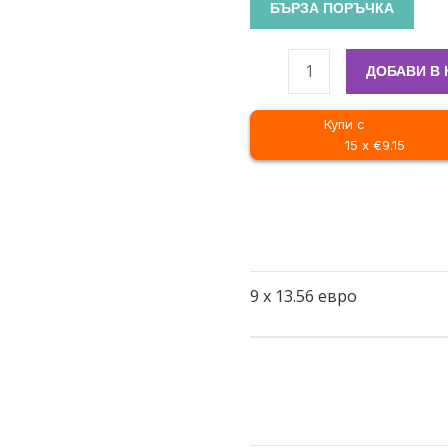
БЪРЗА ПОРЪЧКА
ДОБАВИ В
Купи с
15 x €9.15
9
x
13.56
евро