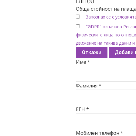
ГЛП (%)
Обща стойност на плаща
Запознах се с условият
"GDPR" означава Реглам
физическите лица по отноше
движение на такива данни и 
Откажи
Добави 
Име *
Фамилия *
ЕГН *
Мобилен телефон *