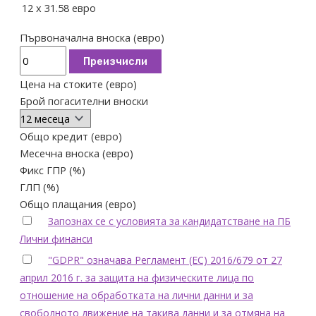
12
x
31.58
евро
Първоначална вноска (евро)
Преизчисли
Цена на стоките (евро)
Брой погасителни вноски
Общо кредит (евро)
Месечна вноска (евро)
Фикс ГПР (%)
ГЛП (%)
Общо плащания (евро)
Запознах се с условията за кандидатстване на ПБ
Лични финанси
"GDPR" означава Регламент (ЕС) 2016/679 от 27
април 2016 г. за защита на физическите лица по
отношение на обработката на лични данни и за
свободното движение на такива данни и за отмяна на