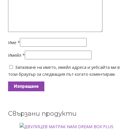
Име
*
Имейл
*
Запазване на името, имейл адреса и уебсайта ми в
този браузър за следващия път когато коментирам.
Свързани продукти
This
Price