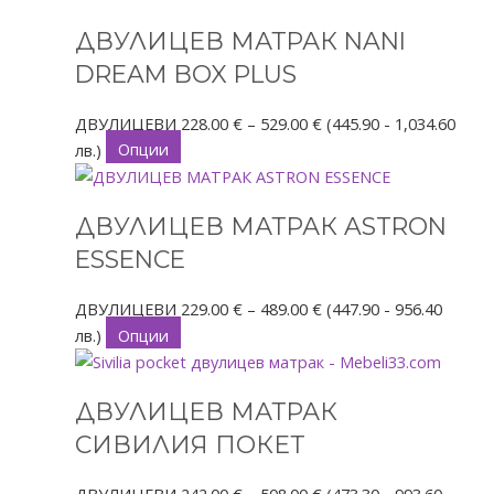
product
range:
ДВУЛИЦЕВ МАТРАК NANI
has
228.00 €
multiple
through
DREAM BOX PLUS
variants.
529.00 €
The
ДВУЛИЦЕВИ
228.00
€
–
529.00
€
(445.90 - 1,034.60
options
лв.)
Опции
may
This
Price
be
product
range:
ДВУЛИЦЕВ МАТРАК ASTRON
chosen
has
229.00 €
on
multiple
through
ESSENCE
the
variants.
489.00 €
product
The
ДВУЛИЦЕВИ
229.00
€
–
489.00
€
(447.90 - 956.40
page
options
лв.)
Опции
may
This
Price
be
product
range:
ДВУЛИЦЕВ МАТРАК
chosen
has
242.00 €
on
multiple
through
СИВИЛИЯ ПОКЕТ
the
variants.
508.00 €
product
The