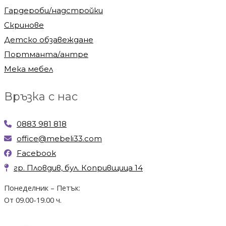
Гардероби/надстройки
Скринове
Детско обзавеждане
Портманта/антре
Мека мебел
Връзка с нас
0883 981 818
office@mebeli33.com
Facebook
гр. Пловдив, бул. Копривщица 14
Понеделник – Петък:
От 09.00-19.00 ч.