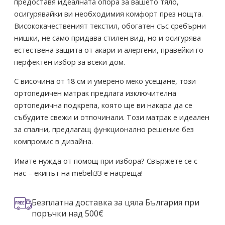
предоставя идеалната опора за вашето тяло,
осигурявайки ви необходимия комфорт през нощта.
Висококачественият текстил, обогатен със сребърни
нишки, не само придава стилен вид, но и осигурява
естествена защита от акари и алергени, правейки го
перфектен избор за всеки дом.
С височина от 18 см и умерено меко усещане, този
ортопедичен матрак предлага изключителна
ортопедична подкрепа, която ще ви накара да се
събудите свежи и отпочинали. Този матрак е идеален
за спални, предлагащ функционално решение без
компромис в дизайна.
Имате нужда от помощ при избора? Свържете се с
нас – екипът на mebeli33 е насреща!
Безплатна доставка за цяла България при
поръчки над 500€