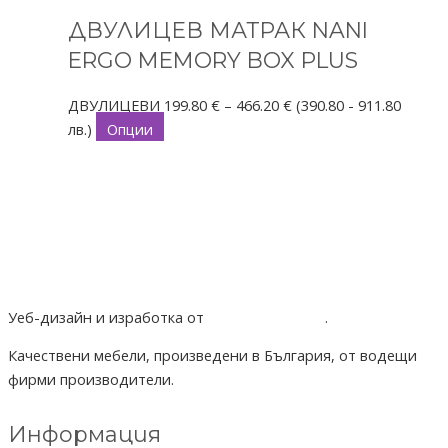
on
multiple
through
ДВУЛИЦЕВ МАТРАК NANI
the
variants.
466.20 €
product
The
ERGO MEMORY BOX PLUS
page
options
may
ДВУЛИЦЕВИ
199.80
€
–
466.20
€
(390.80 - 911.80
be
лв.)
Опции
chosen
on
the
product
page
Уеб-дизайн и изработка от
Project Yordanov
.
Качествени мебели, произведени в България, от водещи
фирми производители.
Информация