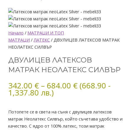
Price
количество
Начало
/
МАТРАЦИ И ТОП
range:
за
МАТРАЦИ
/
ЛАТЕКС
/ ДВУЛИЦЕВ ЛАТЕКСОВ МАТРАК
342.00 €
ДВУЛИЦЕВ
НЕОЛАТЕКС СИЛВЪР
through
ЛАТЕКСОВ
684.00 €
ДВУЛИЦЕВ ЛАТЕКСОВ
МАТРАК
НЕОЛАТЕКС
МАТРАК НЕОЛАТЕКС СИЛВЪР
СИЛВЪР
342.00
€
–
684.00
€
(668.90 -
1,337.80 лв.)
Потопете се в света на съня с двулицев латексов
матрак Неолатекс Силвър, който съчетава удобство и
качество. С ядро от 100% латекс, този матрак