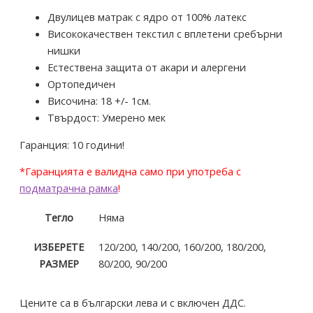
Двулицев матрак с ядро от
100%
латекс
Висококачествен текстил с вплетени сребърни
нишки
Естествена защита от акари и алергени
Ортопедичен
Височина: 18 +/- 1см.
Твърдост: Умерено мек
Гаранция:
10 години!
*Гаранцията е валидна само при употреба с
подматрачна рамка
!
Тегло
Няма
ИЗБЕРЕТЕ
120/200, 140/200, 160/200, 180/200,
РАЗМЕР
80/200, 90/200
Цените са в български лева и с включен ДДС.