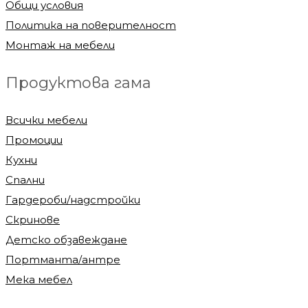
Общи условия
Политика на поверителност
Монтаж на мебели
Продуктова гама
Всички мебели
Промоции
Кухни
Спални
Гардероби/надстройки
Скринове
Детско обзавеждане
Портманта/антре
Мека мебел