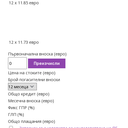
12
x
11.85
евро
12
x
11.73
евро
Първоначална вноска (евро)
Преизчисли
Цена на стоките (евро)
Брой погасителни вноски
Общо кредит (евро)
Месечна вноска (евро)
Фикс ГПР (%)
ГЛП (%)
Общо плащания (евро)