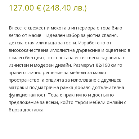
МАТРАК
127.00
€
(248.40 лв.)
82/190
Внесете свежест и мекота в интериора с това бяло
легло от масив – идеален избор за уютна спалня,
детска стая или къща за гости. Изработено от
висококачествена иглолистна дървесина и оцветено в
стилен бял цвят, то съчетава естествена здравина с
изчистен и модерен дизайн. Размерът 82/190 см го
прави отлично решение за мебели за малко
пространство, а опцията за използване с двулицев
матрак и подматрачна рамка добавя допълнителна
функционалност. Това е практично и достъпно
предложение за всеки, който търси мебели онлайн с
бърза доставка.