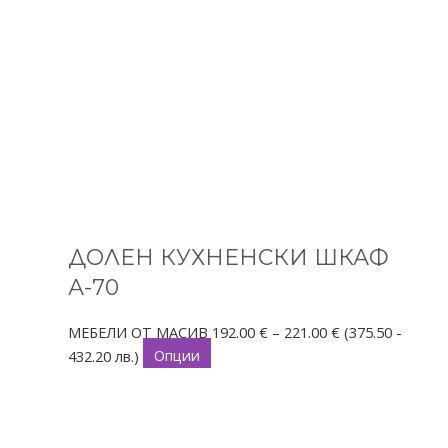
page
ДОЛЕН КУХНЕНСКИ ШКАФ
А-70
МЕБЕЛИ ОТ МАСИВ
192.00
€
–
221.00
€
(375.50 -
432.20 лв.)
Опции
This
Price
product
range:
has
167.00 €