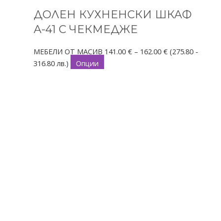
ДОЛЕН КУХНЕНСКИ ШКАФ
А-41 С ЧЕКМЕДЖЕ
МЕБЕЛИ ОТ МАСИВ
141.00
€
–
162.00
€
(275.80 -
316.80 лв.)
Опции
This
Price
product
range:
has
192.00 €
multiple
through
variants.
221.00 €
The
options
may
be
chosen
on
the
product