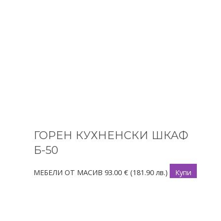
ГОРЕН КУХНЕНСКИ ШКАФ
Б-50
МЕБЕЛИ ОТ МАСИВ
93.00
€
(181.90 лв.)
Купи
This
Price
product
range:
has
141.00 €
multiple
through