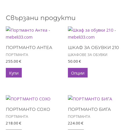
Свързани продукти
This
product
has
ПОРТМАНТО АНТЕА
ШКАФ ЗА ОБУВКИ 210
multiple
ПОРТМАНТА
ШКАФОВЕ ЗА ОБУВКИ
variants.
255.00
€
50.00
€
The
options
Купи
Опции
may
be
chosen
on
the
ПОРТМАНТО СОХО
ПОРТМАНТО БИГА
product
ПОРТМАНТА
ПОРТМАНТА
page
218.00
€
224.00
€