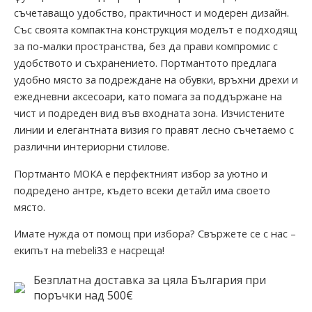
съчетаващо удобство, практичност и модерен дизайн.
Със своята компактна конструкция моделът е подходящ
за по-малки пространства, без да прави компромис с
удобството и съхранението. Портмантото предлага
удобно място за подреждане на обувки, връхни дрехи и
ежедневни аксесоари, като помага за поддържане на
чист и подреден вид във входната зона. Изчистените
линии и елегантната визия го правят лесно съчетаемо с
различни интериорни стилове.
Портманто МОКА е перфектният избор за уютно и
подредено антре, където всеки детайл има своето
място.
Имате нужда от помощ при избора? Свържете се с нас –
екипът на mebeli33 е насреща!
Безплатна доставка за цяла България при
поръчки над 500€