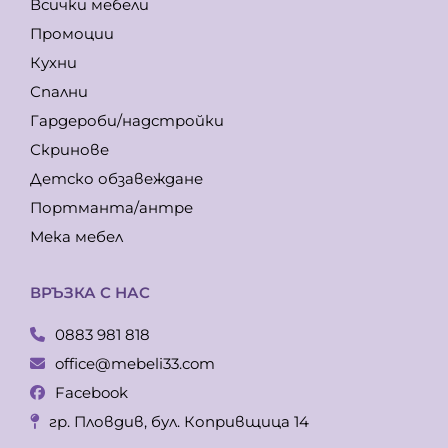
Всички мебели
Промоции
Кухни
Спални
Гардероби/надстройки
Скринове
Детско обзавеждане
Портманта/антре
Мека мебел
ВРЪЗКА С НАС
0883 981 818
office@mebeli33.com
Facebook
гр. Пловдив, бул. Копривщица 14