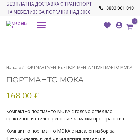
Skip
БЕЗПЛАТНА ДОСТАВКА С ТРАНСПОРТ
0883 981 818
to
НА МЕБЕЛИ33 ЗА ПОРЪЧКИ НАД 500€
content
Main
Menu
количество
Начало
/
ПОРТМАНТА/АНТРЕ
/
ПОРТМАНТА
/ ПОРТМАНТО МОКА
за
ПОРТМАНТО МОКА
ПОРТМАНТО
МОКА
168.00
€
Компактно портманто МОКА с голямо огледало –
практично и стилно решение за малки пространства.
Компактно портманто МОКА е идеален избор за
функционално и добре организирано антре,