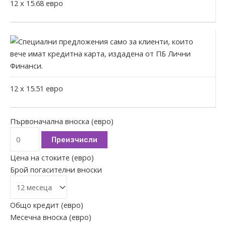
12
x
15.68
евро
12
x
15.51
евро
Първоначална вноска (евро)
Преизчисли
Цена на стоките (евро)
Брой погасителни вноски
Общо кредит (евро)
Месечна вноска (евро)