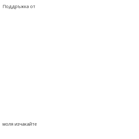
Поддръжка от
hostado.net
моля изчакайте