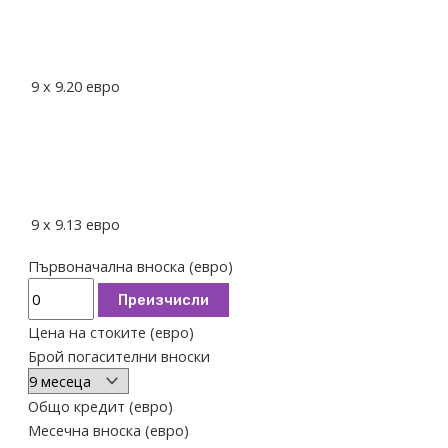
9
x
9.20
евро
9
x
9.13
евро
Първоначална вноска (евро)
Преизчисли
Цена на стоките (евро)
Брой погасителни вноски
Общо кредит (евро)
Месечна вноска (евро)