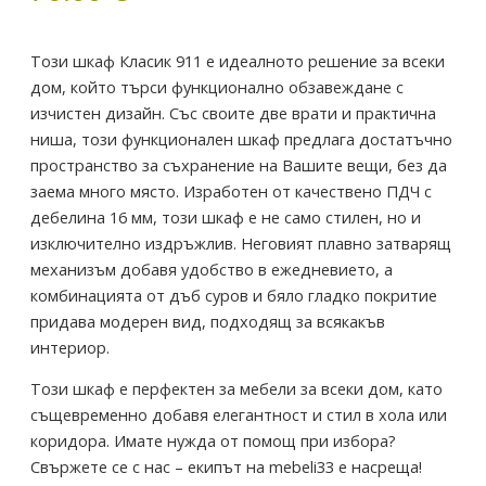
Този шкаф Класик 911 е идеалното решение за всеки
дом, който търси функционално обзавеждане с
изчистен дизайн. Със своите две врати и практична
ниша, този функционален шкаф предлага достатъчно
пространство за съхранение на Вашите вещи, без да
заема много място. Изработен от качествено ПДЧ с
дебелина 16 мм, този шкаф е не само стилен, но и
изключително издръжлив. Неговият плавно затварящ
механизъм добавя удобство в ежедневието, а
комбинацията от дъб суров и бяло гладко покритие
придава модерен вид, подходящ за всякакъв
интериор.
Този шкаф е перфектен за мебели за всеки дом, като
същевременно добавя елегантност и стил в хола или
коридора. Имате нужда от помощ при избора?
Свържете се с нас – екипът на mebeli33 е насреща!