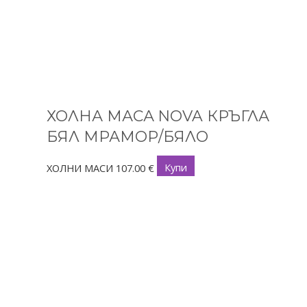
ХОЛНА МАСА NOVA КРЪГЛА
БЯЛ МРАМОР/БЯЛО
ХОЛНИ МАСИ
107.00
€
Купи
This
product
has
multiple
variants.
The
options
may