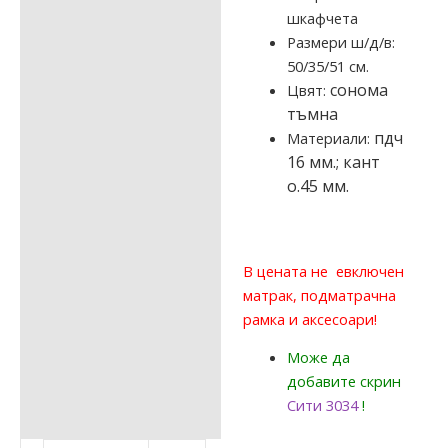
шкафчета
Размери ш/д/в:
50/35/51 см.
сонома
Цвят:
тъмна
пдч
Материали:
16 мм.; кант
о.45 мм.
В цената не евключен
матрак, подматрачна
рамка и аксесоари!
Може да
добавите скрин
Сити 3034
!