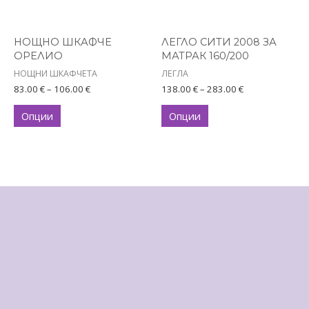
variants.
variants.
The
The
options
options
НОЩНО ШКАФЧЕ
ЛЕГЛО СИТИ 2008 ЗА
may
may
ОРЕЛИО
МАТРАК 160/200
be
be
НОЩНИ ШКАФЧЕТА
ЛЕГЛА
chosen
chosen
83.00
€
–
106.00
€
138.00
€
–
283.00
€
on
on
Опции
Опции
the
the
product
product
page
page