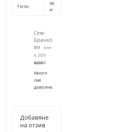
90
Тегло
кг
Сем.
Бранко
ви
юли
6, 2025
Оценено на
Много
5
от 5
сме
доволни.
Добавяне
на отзив