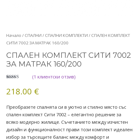
количество
Начало
/
СПАЛНИ
/
СПАЛНИ КОМПЛЕКТИ
/ СПАЛЕН КОМПЛЕКТ
за
СИТИ 7002 ЗА МАТРАК 160/200
СПАЛЕН
СПАЛЕН КОМПЛЕКТ СИТИ 7002
КОМПЛЕКТ
ЗА МАТРАК 160/200
СИТИ
7002
(
1
клиентски отзив)
ЗА
Оценен
1
МАТРАК
5.00
от 5,
218.00
€
базирано
160/200
на
потребителски
оценки
Преобразете спалнята си в уютно и стилно място със
спален комплект Сити 7002 – елегантно решение за
всяко модерно жилище. Съчетанието между изчистен
дизайн и функционалност прави този комплект идеален
избор за търсещите баланс между комфорт и