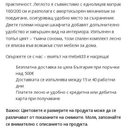
практичност. Леглото е съвместимо с еднолицев матрак
160/200 см и разполага с амортисьорен механизъм за
повдигане, осигуряващ удобно място за съхранение.
Двете големи нощни шкафчета добавят допълнително
удобство и завършен вид на интериора. Изпълнен в
топъл цвят – тъмна сонома, този спален комплект лесно
се вписва във всякакъв стил мебели за дома.
Свържете се с нас – екипът на mebeli33 е насреща!
Безплатна доставка за цяла България при поръчки
над 500€
Доставката се изпълнява между 15 и 40 работни
дни
Платете лесно и удобно с кредитна или дебитна
карта при получаване
Важно: Цветовете и размерите на продукта може да се
различават от показаните на снимките. Моля, запознайте
се внимателно с описанието на продукта.