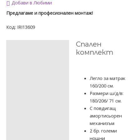
Добави в Любими
Предлагаме и професионален монтаж!
Код:
IRI13609
Спален
ОПИСАНИЕ
комплект
ДОПЪЛНИТЕЛНА
ИНФОРМАЦИЯ
ОТЗИВИ (1)
Легло за матрак
160/200 см.
Размери ш/д/в:
180/206/ 71 см.
С повдигащ
амортисьорен
механизъм
2 бр. големи
нощни