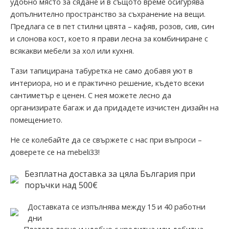
удобно място за сядане и в същото време осигурява
допълнително пространство за съхранение на вещи.
Предлага се в пет стилни цвята – кафяв, розов, сив, син
и слонова кост, което я прави лесна за комбиниране с
всякакви мебели за хол или кухня.
Тази тапицирана табуретка не само добавя уют в
интериора, но и е практично решение, където всеки
сантиметър е ценен. С нея можете лесно да
организирате багаж и да придадете изчистен дизайн на
помещението.
Не се колебайте да се свържете с нас при въпроси –
доверете се на mebeli33!
Безплатна доставка за цяла България при
поръчки над 500€
Доставката се изпълнява между 15 и 40 работни
дни
Платете лесно и удобно с кредитна или дебитна