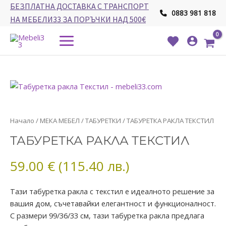
Skip
БЕЗПЛАТНА ДОСТАВКА С ТРАНСПОРТ
0883 981 818
to
НА МЕБЕЛИ33 ЗА ПОРЪЧКИ НАД 500€
content
Main
Menu
количество
Начало
/
МЕКА МЕБЕЛ
/
ТАБУРЕТКИ
/ ТАБУРЕТКА РАКЛА ТЕКСТИЛ
за
ТАБУРЕТКА РАКЛА ТЕКСТИЛ
ТАБУРЕТКА
РАКЛА
59.00
€
(115.40 лв.)
ТЕКСТИЛ
Тази табуретка ракла с текстил е идеалното решение за
вашия дом, съчетавайки елегантност и функционалност.
С размери 99/36/33 см, тази табуретка ракла предлага