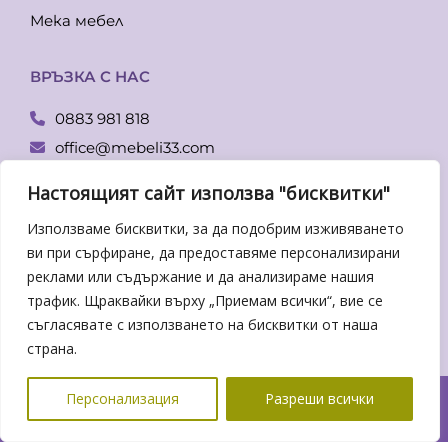
Мека мебел
ВРЪЗКА С НАС
0883 981 818
office@mebeli33.com
Facebook
Настоящият сайт използва "бисквитки"
гр. Пловдив, бул. Копривщица 14
Използваме бисквитки, за да подобрим изживяването
Понеделник – Петък:
ви при сърфиране, да предоставяме персонализирани
От 09.00-19.00 ч.
реклами или съдържание и да анализираме нашия
трафик. Щраквайки върху „Приемам всички“, вие се
съгласявате с използването на бисквитки от наша
страна.
© 2026 „СИГ17“ ЕООД Всички права запазени.
Персонализация
Разреши всички
hostado.net
Поддръжка от