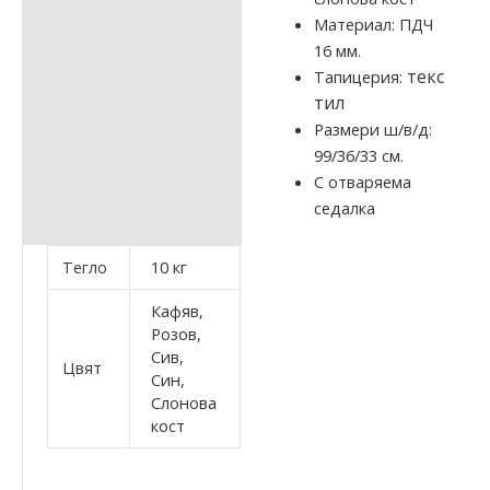
Материал: ПДЧ
16 мм.
текс
Тапицерия:
тил
Размери ш/в/д:
99/36/33 см.
С отваряема
седалка
Тегло
10 кг
Кафяв,
Розов,
Сив,
Цвят
Син,
Слонова
кост