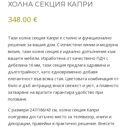
ХОЛНА СЕКЦИЯ КАПРИ
ХОЛНА
СЕКЦИЯ
348.00
€
КАПРИ
Тази холна секция Капри е стилно и функционално
решение за вашия дом. С изчистени линии и модерна
визия, тази холня секция е идеално допълнение към
вашите мебели. Изработена от качествено ПДЧ с
дебелина 16 мм, тази секция предлага здравина и
дълготрайност, като едновременно добавя
елегантност във всяка стая. Цветовата комбинация от
бяло и дъб антрацид внася свежест и уют, а плавното
затваряне на вратите гарантира удобство при
ползване.
С размери 247/186/43 см, холна секция Капри
осигурява достатъчно място за телевизор, книги и
декорации, правейки я практично решение. Внесете