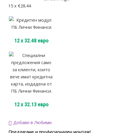
15 x €28.44
12
x
32.48
евро
12
x
32.13
евро
Добави в Любими
Предлагаме и професионален монтаж!