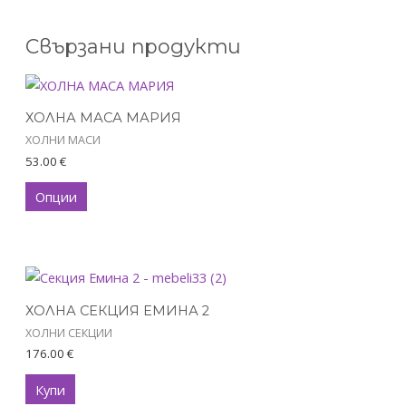
Свързани продукти
This
product
ХОЛНА МАСА МАРИЯ
has
ХОЛНИ МАСИ
multiple
53.00
€
variants.
The
Опции
options
may
be
chosen
on
ХОЛНА СЕКЦИЯ ЕМИНА 2
the
ХОЛНИ СЕКЦИИ
product
176.00
€
page
Купи