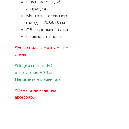
Цвят: Бяло , Дъб
антрацид
Място за телевизор
ш/в/д: 140/86/43 см.
ПВЦ орнамент сатен
Плавно затваряне
*Не се налага монтаж към
стена
*Опция синьо LED
осветление + 39 лв. –
Напишете в коментар!
*
Цената не включва
аксесоари!